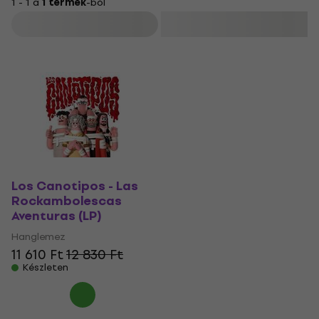
1 - 1 a
1 termék
-ból
Szűrő
Los Canotipos - Las
Rockambolescas
Aventuras (LP)
Hanglemez
11 610 Ft
12 830 Ft
Készleten