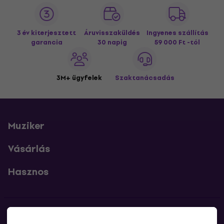
3 év kiterjesztett
Áruvisszaküldés
Ingyenes szállítás
garancia
30 napig
59 000 Ft -tól
3M+ ügyfelek
Szaktanácsadás
Muziker
Vásárlás
Hasznos
Kapcsolatok