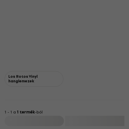
Los Rotos Vinyl
hanglemezek
1 - 1 a
1 termék
-ból
Szűrő