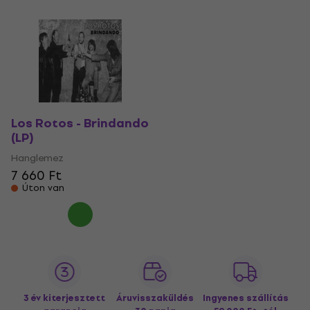
Los Rotos - Brindando
(LP)
Hanglemez
7 660 Ft
Úton van
3 év kiterjesztett
Áruvisszaküldés
Ingyenes szállítás