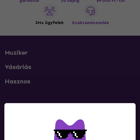
garancia
30 napig
59 000 Ft -tól
3M+ ügyfelek
Szaktanácsadás
Muziker
Vásárlás
Hasznos
Kapcsolatok
Lépj kapcsolatba velünk