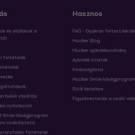
ás
Hasznos
ók és elállások a
FAQ - Gyakran feltett kérdé
től
Muziker Blog
Muziker ajándékutalvány
si feltételek
Ajándék ötletek
eltételek
Kívánságlista
vetés
Muziker Smile hűségprogra
lgáltatások
Sütik kezelése
n belüli vásárlás
Figyelmeztetés a csaló web
ési nyilatkozat
 Smile hűségprogram
mi szabályzata
szerződési feltételek