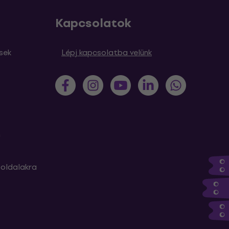
Kapcsolatok
sek
Lépj kapcsolatba velünk
m
oldalakra