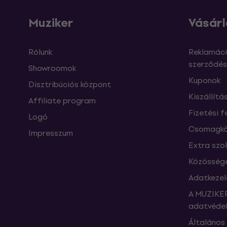
Muziker
Vásárl
Rólunk
Reklamáci
szerződés
Showroomok
Kuponok
Disztribúciós központ
Kiszállítá
Affiliate program
Fizetési f
Logó
Csomagkö
Impresszum
Extra szo
Közössége
Adatkezel
A MUZIKER
adatvédel
Általános 