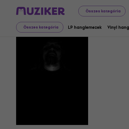
Összes kategória
Lung Kno
LP hanglemezek
Vinyl han
Összes kategória