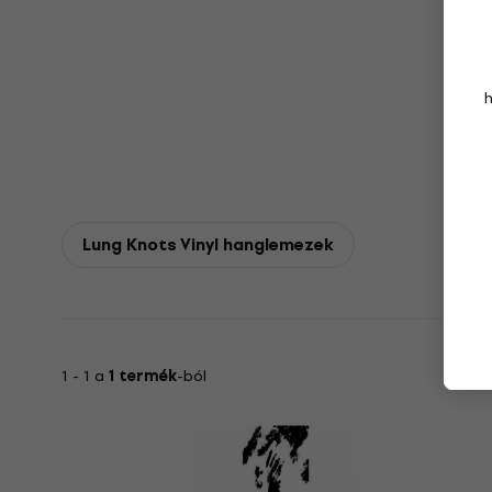
Lung Knots Vinyl hanglemezek
1 - 1 a
1 termék
-ból