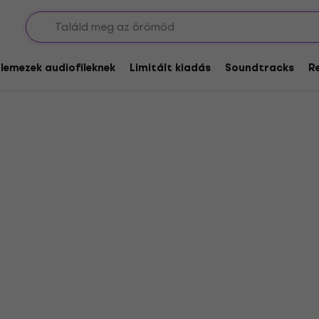
ts
glemezek audiofileknek
Limitált kiadás
Soundtracks
R