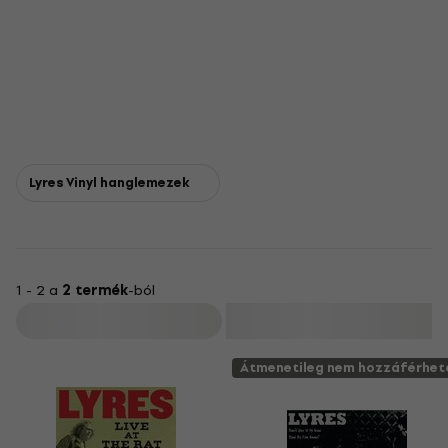
Lyres Vinyl hanglemezek
1 - 2 a
2 termék
-ból
Szűrő
Átmenetileg nem hozzáférhet