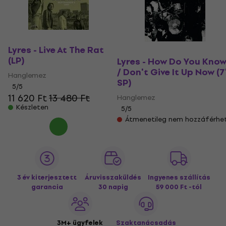
Lyres - Live At The Rat
(LP)
Lyres - How Do You Kno
/ Don't Give It Up Now (7
Hanglemez
SP)
5
/5
11 620 Ft
13 480 Ft
Hanglemez
Készleten
5
/5
Átmenetileg nem hozzáférhe
3 év kiterjesztett
Áruvisszaküldés
Ingyenes szállítás
garancia
30 napig
59 000 Ft -tól
3M+ ügyfelek
Szaktanácsadás