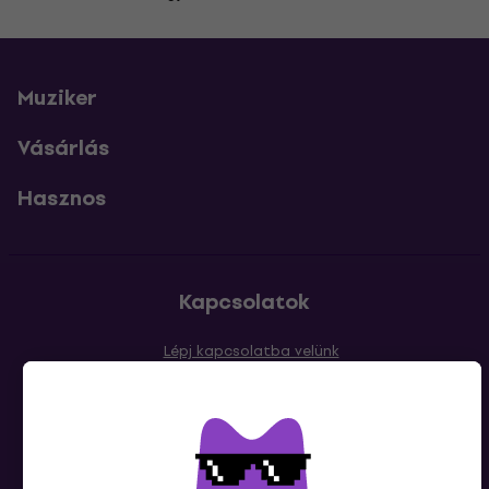
Muziker
Vásárlás
Hasznos
Kapcsolatok
Lépj kapcsolatba velünk