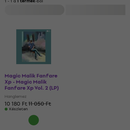
1 - 1 a
1 termék
-ból
Szűrő
Magic Malik Fanfare
Xp - Magic Malik
Fanfare Xp Vol. 2 (LP)
Hanglemez
10 180 Ft
11 050 Ft
Készleten