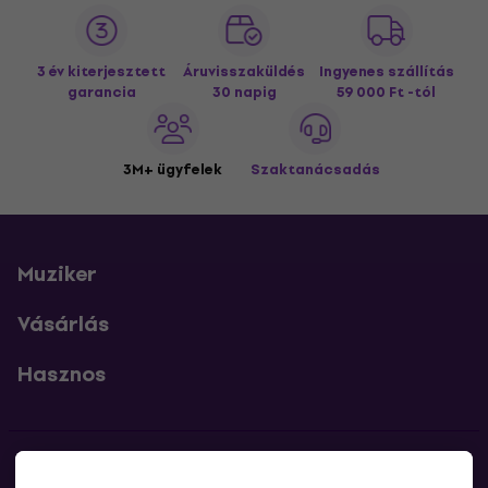
3 év kiterjesztett
Áruvisszaküldés
Ingyenes szállítás
garancia
30 napig
59 000 Ft -tól
3M+ ügyfelek
Szaktanácsadás
Muziker
Vásárlás
Hasznos
Kapcsolatok