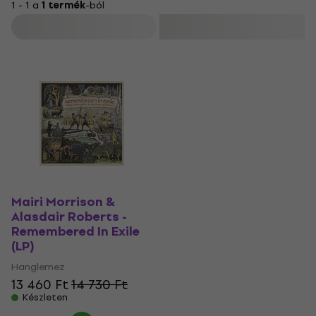
1 - 1 a
1 termék
-ból
Szűrő
Mairi Morrison &
Alasdair Roberts -
Remembered In Exile
(LP)
Hanglemez
13 460 Ft
14 730 Ft
Készleten