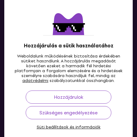
Kapcsolatok
Lépj kapcsolatba velünk
Hozzájárulás a sütik használatához
Weboldalunk működésének biztosítása érdekében
sütiket használunk. A hozzájárulás megadását
követően ezeket a harmadik fél hirdetési
platformjain a forgalom elemzésére és a hirdetések
személyre szabására használjuk fel, mindig az
HU
adatvédelmi
szabályzatunkkal összhangban.
Hozzájárulok
Szükséges engedélyezése
Süti beállítások és információk
© 2004-2026 MUZIKER a.s.