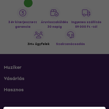
3 év kiterjesztett
Áruvisszaküldés
Ingyenes szállítás
garancia
30 napig
59 000 Ft -tól
3M+ ügyfelek
Szaktanácsadás
Muziker
Vásárlás
Hasznos