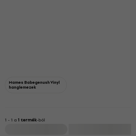
Mames Babegenush Vinyl
hanglemezek
1 - 1 a
1 termék
-ból
Szűrő