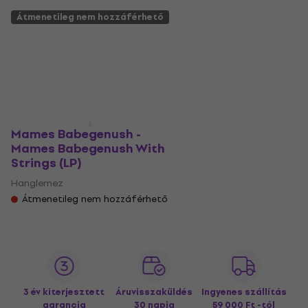
Átmenetileg nem hozzáférhető
Mames Babegenush -
Mames Babegenush With
Strings (LP)
Hanglemez
Átmenetileg nem hozzáférhető
3 év kiterjesztett
Áruvisszaküldés
Ingyenes szállítás
garancia
30 napig
59 000 Ft -tól