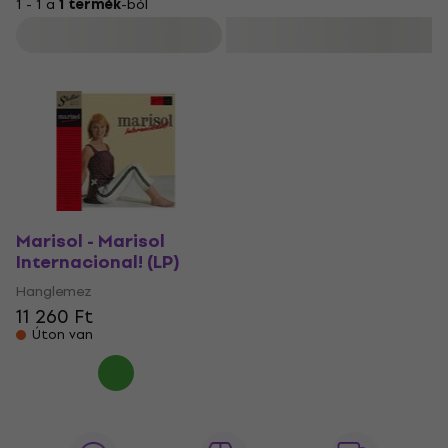
1 - 1 a
1 termék
-ból
Szűrő
Marisol - Marisol
Internacional! (LP)
Hanglemez
11 260 Ft
Úton van