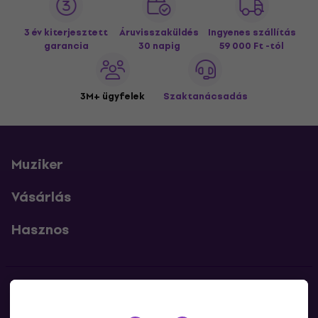
3 év kiterjesztett
Áruvisszaküldés
Ingyenes szállítás
garancia
30 napig
59 000 Ft -tól
3M+ ügyfelek
Szaktanácsadás
Muziker
Vásárlás
Hasznos
Kapcsolatok