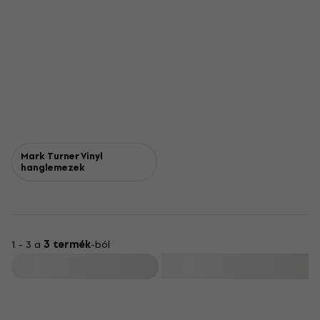
Mark Turner Vinyl
hanglemezek
1 - 3 a
3 termék
-ból
Szűrő