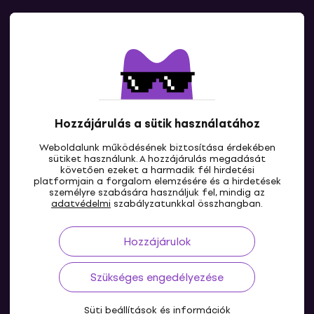
Kapcsolatok
Lépj kapcsolatba velünk
Hozzájárulás a sütik használatához
Weboldalunk működésének biztosítása érdekében
sütiket használunk. A hozzájárulás megadását
követően ezeket a harmadik fél hirdetési
platformjain a forgalom elemzésére és a hirdetések
személyre szabására használjuk fel, mindig az
HU
adatvédelmi
szabályzatunkkal összhangban.
Hozzájárulok
Szükséges engedélyezése
Süti beállítások és információk