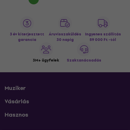
3 év kiterjesztett
Áruvisszaküldés
Ingyenes szállítás
garancia
30 napig
59 000 Ft -tól
3M+ ügyfelek
Szaktanácsadás
Muziker
Vásárlás
Hasznos