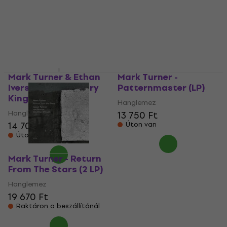
Mark Turner & Ethan
Mark Turner -
Iverson - Temporary
Patternmaster (LP)
Kings (LP)
Hanglemez
Hanglemez
13 750 Ft
14 700 Ft
Úton van
Úton van
Mark Turner - Return
From The Stars (2 LP)
Hanglemez
19 670 Ft
Raktáron a beszállítónál