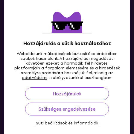
Kapcsolatok
Lépj kapcsolatba velünk
Hozzájárulás a sütik használatához
Weboldalunk működésének biztosítása érdekében
sütiket használunk. A hozzájárulás megadását
követően ezeket a harmadik fél hirdetési
platformjain a forgalom elemzésére és a hirdetések
személyre szabására használjuk fel, mindig az
HU
adatvédelmi
szabályzatunkkal összhangban.
Hozzájárulok
Szükséges engedélyezése
Süti beállítások és információk
© 2004-2026 MUZIKER a.s.