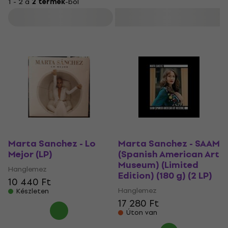
1 - 2 a
2 termék
-ból
Szűrő
Marta Sanchez - Lo
Marta Sanchez - SAAM
Mejor (LP)
(Spanish American Art
Museum) (Limited
Hanglemez
Edition) (180 g) (2 LP)
10 440 Ft
Hanglemez
Készleten
17 280 Ft
Úton van