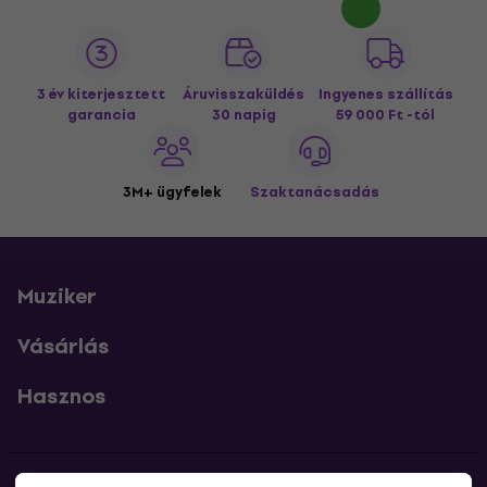
3 év kiterjesztett
Áruvisszaküldés
Ingyenes szállítás
garancia
30 napig
59 000 Ft -tól
3M+ ügyfelek
Szaktanácsadás
Muziker
Vásárlás
Hasznos