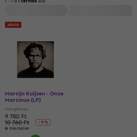
1 - 1 a
1 termék
-ból
Szűrő
Akció
Martijn Kuijten - Onze
Martinus (LP)
Hanglemez
9 780 Ft
10 760 Ft
- 9 %
Készleten