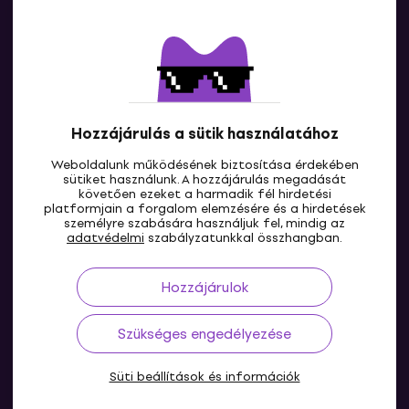
Kapcsolatok
Lépj kapcsolatba velünk
Hozzájárulás a sütik használatához
Weboldalunk működésének biztosítása érdekében
sütiket használunk. A hozzájárulás megadását
követően ezeket a harmadik fél hirdetési
platformjain a forgalom elemzésére és a hirdetések
személyre szabására használjuk fel, mindig az
HU
adatvédelmi
szabályzatunkkal összhangban.
Hozzájárulok
Szükséges engedélyezése
Süti beállítások és információk
© 2004-2026 MUZIKER a.s.