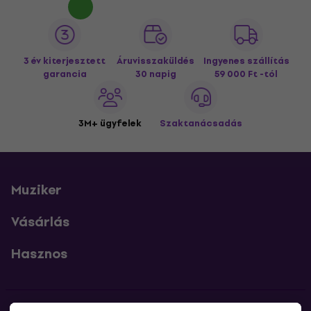
3 év kiterjesztett
Áruvisszaküldés
Ingyenes szállítás
garancia
30 napig
59 000 Ft -tól
3M+ ügyfelek
Szaktanácsadás
Muziker
Vásárlás
Hasznos