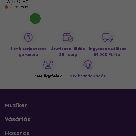
13 510 Ft
Úton van
3 év kiterjesztett
Áruvisszaküldés
Ingyenes szállítás
garancia
30 napig
59 000 Ft -tól
3M+ ügyfelek
Szaktanácsadás
Muziker
Vásárlás
Hasznos