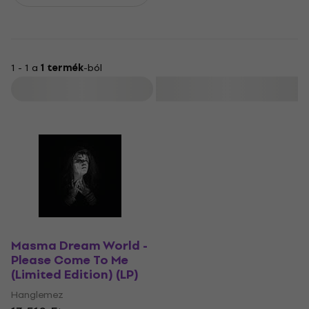
1 - 1 a
1 termék
-ból
Szűrő
Masma Dream World -
Please Come To Me
(Limited Edition) (LP)
Hanglemez