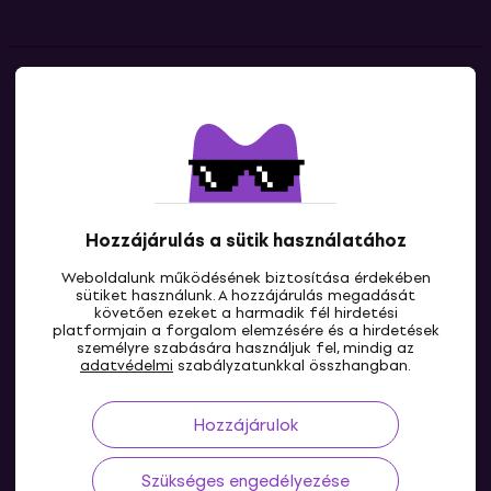
Kapcsolatok
Lépj kapcsolatba velünk
Hozzájárulás a sütik használatához
Weboldalunk működésének biztosítása érdekében
sütiket használunk. A hozzájárulás megadását
követően ezeket a harmadik fél hirdetési
platformjain a forgalom elemzésére és a hirdetések
személyre szabására használjuk fel, mindig az
HU
adatvédelmi
szabályzatunkkal összhangban.
Hozzájárulok
Szükséges engedélyezése