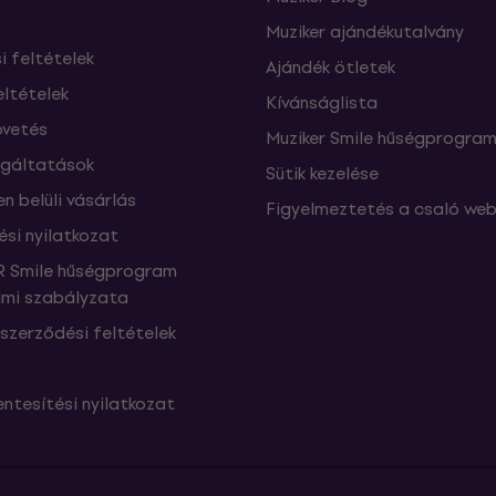
Muziker ajándékutalvány
si feltételek
Ajándék ötletek
eltételek
Kívánságlista
vetés
Muziker Smile hűségprogra
lgáltatások
Sütik kezelése
n belüli vásárlás
Figyelmeztetés a csaló web
ési nyilatkozat
 Smile hűségprogram
mi szabályzata
szerződési feltételek
ntesítési nyilatkozat