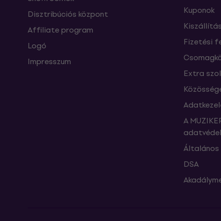
Kuponok
Disztribúciós központ
Kiszállítá
Affiliate program
Fizetési f
Logó
Csomagkö
Impresszum
Extra szo
Közössége
Adatkezel
A MUZIKER
adatvédel
Általános 
DSA
Akadályme