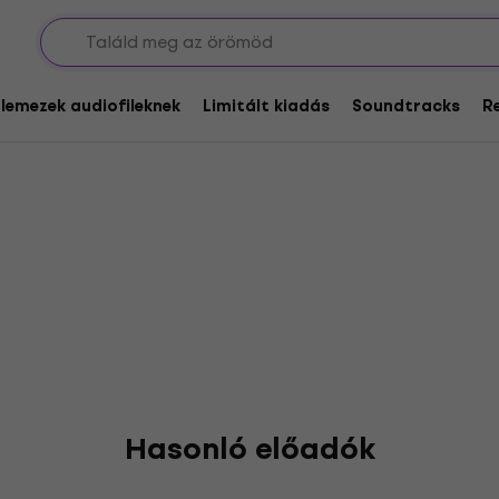
O
glemezek audiofileknek
Limitált kiadás
Soundtracks
R
Hasonló előadók