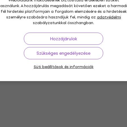
Weboldalunk működésének biztosítása érdekében sütiket
használunk. A hozzájárulás megadását követően ezeket a harmadi
fél hirdetési platformjain a forgalom elemzésére és a hirdetések
személyre szabására használjuk fel, mindig az
adatvédelmi
szabályzatunkkal összhangban.
Hozzájárulok
Szükséges engedélyezése
Süti beállítások és információk