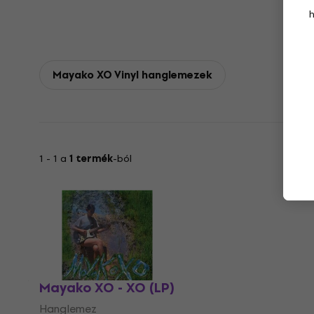
Mayako XO Vinyl hanglemezek
1 - 1 a
1 termék
-ból
Mayako XO - XO (LP)
Hanglemez