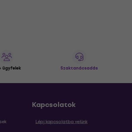
 ügyfelek
Szaktanácsadás
Kapcsolatok
sek
Lépj kapcsolatba velünk