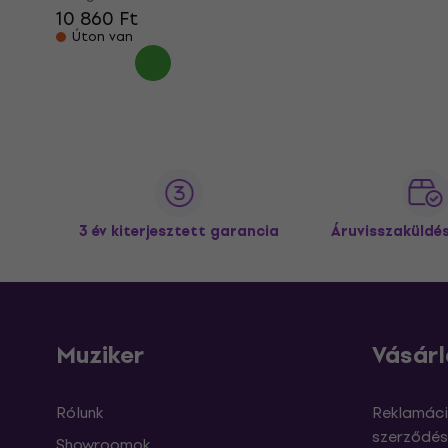
10 860 Ft
Úton van
3 év kiterjesztett garancia
Áruvisszaküldé
Muziker
Vásárl
Rólunk
Reklamáci
szerződés
Showroomok