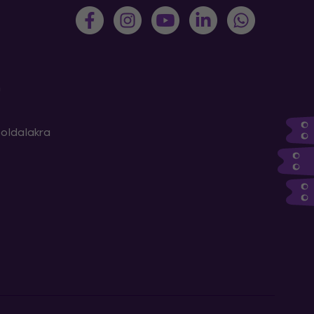
m
oldalakra