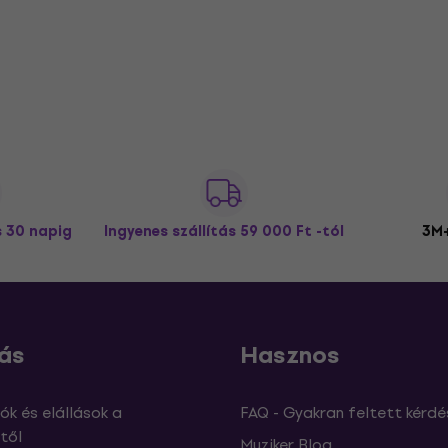
s 30 napig
Ingyenes szállítás
59 000 Ft -tól
3M+
ás
Hasznos
ók és elállások a
FAQ - Gyakran feltett kérdé
től
Muziker Blog