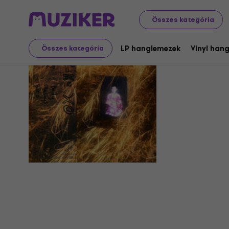
Összes kategória
Mayako X
LP hanglemezek
Vinyl han
Összes kategória