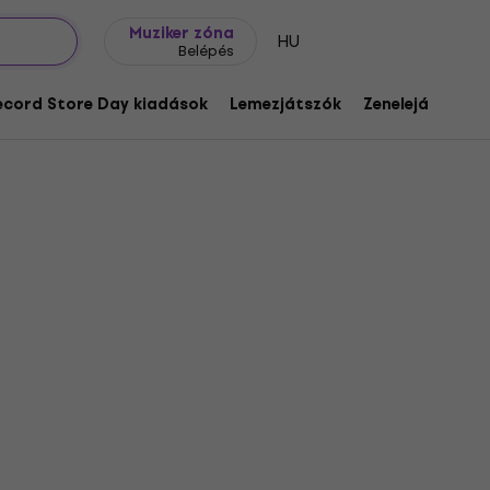
Ajándék ötletek
FAQ
Muziker Blog
Muziker zóna
HU
Belépés
ecord Store Day kiadások
Lemezjátszók
Zenelejátszók