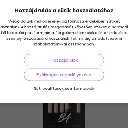
Hozzájárulás a sütik használatához
Weboldalunk működésének biztosítása érdekében sütiket
használunk. A hozzájárulás megadását követően ezeket a harmadi
fél hirdetési platformjain a forgalom elemzésére és a hirdetések
személyre szabására használjuk fel, mindig az
adatvédelmi
szabályzatunkkal összhangban.
Hozzájárulok
Szükséges engedélyezése
Átmenetileg nem hozzáférhető
Süti beállítások és információk