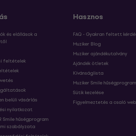
ás
Hasznos
ók és elállások a
FAQ - Gyakran feltett kérdé
től
Muziker Blog
Muziker ajándékutalvány
si feltételek
Ajándék ötletek
eltételek
Kívánságlista
vetés
Muziker Smile hűségprogra
lgáltatások
Sütik kezelése
n belüli vásárlás
Figyelmeztetés a csaló web
ési nyilatkozat
 Smile hűségprogram
mi szabályzata