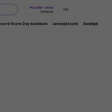
Ajándék ötletek
FAQ
Muziker Blog
Muziker zóna
HU
Belépés
ecord Store Day kiadások
Lemezjátszók
Zenelejátszók