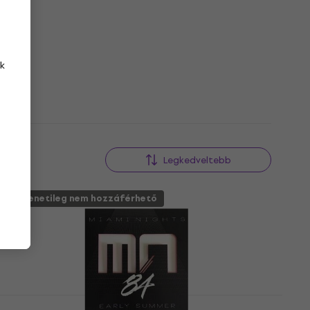
k
Legkedveltebb
Átmenetileg nem hozzáférhető