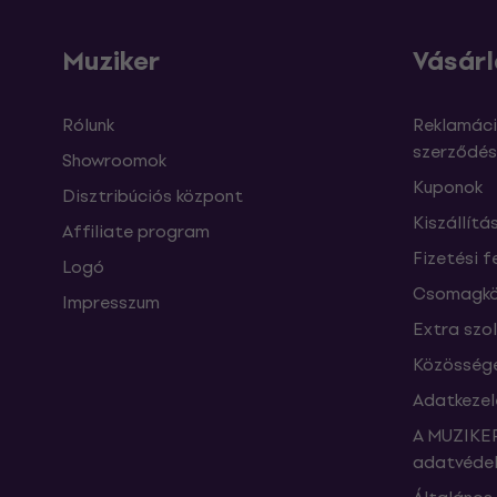
Muziker
Vásárl
Rólunk
Reklamáci
szerződés
Showroomok
Kuponok
Disztribúciós központ
Kiszállítá
Affiliate program
Fizetési f
Logó
Csomagkö
Impresszum
Extra szo
Közössége
Adatkezel
A MUZIKER
adatvédel