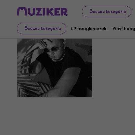
Összes kategória
Miami Nig
LP hanglemezek
Vinyl han
Összes kategória