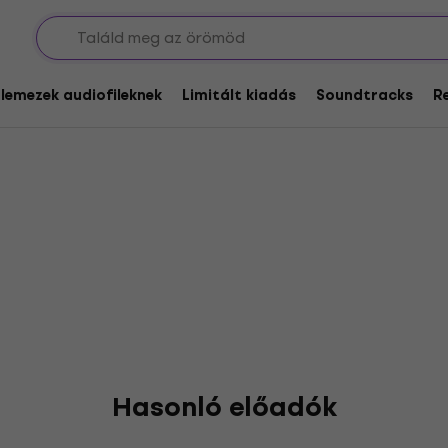
hts 1984
glemezek audiofileknek
Limitált kiadás
Soundtracks
R
Hasonló előadók