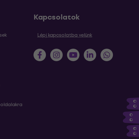
Kapcsolatok
sek
Lépj kapcsolatba velünk
m
oldalakra