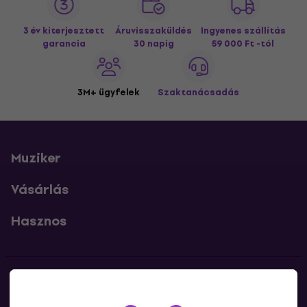
3 év kiterjesztett
Áruvisszaküldés
Ingyenes szállítás
garancia
30 napig
59 000 Ft -tól
3M+ ügyfelek
Szaktanácsadás
Muziker
Vásárlás
Hasznos
Kapcsolatok