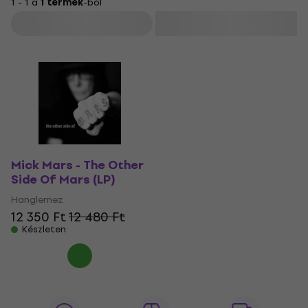
1 - 1 a
1 termék
-ból
Szűrő
Mick Mars - The Other
Side Of Mars (LP)
Hanglemez
12 350 Ft
12 480 Ft
Készleten