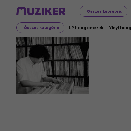
Összes kategória
Midan
LP hanglemezek
Vinyl han
Összes kategória