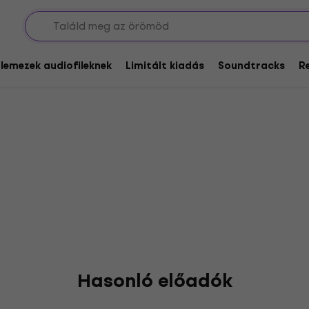
glemezek audiofileknek
Limitált kiadás
Soundtracks
R
Hasonló előadók