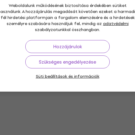
Weboldalunk működésének biztosítása érdekében sütiket
használunk. A hozzájárulás megadását követően ezeket a harmadi
fél hirdetési platformjain a forgalom elemzésére és a hirdetések
személyre szabására használjuk fel, mindig az
adatvédelmi
szabályzatunkkal összhangban.
Hozzájárulok
Szükséges engedélyezése
Süti beállítások és információk