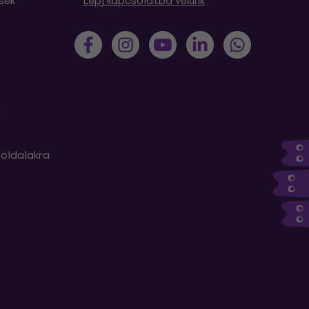
sek
Lépj kapcsolatba velünk
m
oldalakra