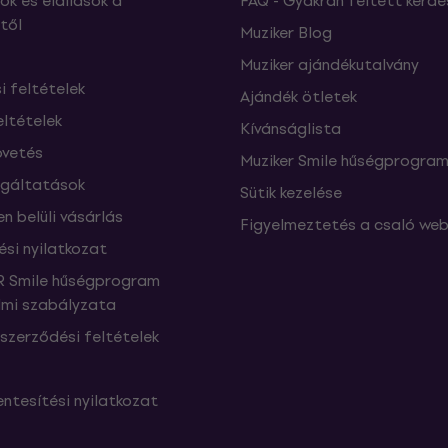
ók és elállások a
FAQ - Gyakran feltett kérdé
től
Muziker Blog
Muziker ajándékutalvány
si feltételek
Ajándék ötletek
eltételek
Kívánságlista
vetés
Muziker Smile hűségprogra
lgáltatások
Sütik kezelése
n belüli vásárlás
Figyelmeztetés a csaló web
ési nyilatkozat
 Smile hűségprogram
mi szabályzata
szerződési feltételek
ntesítési nyilatkozat