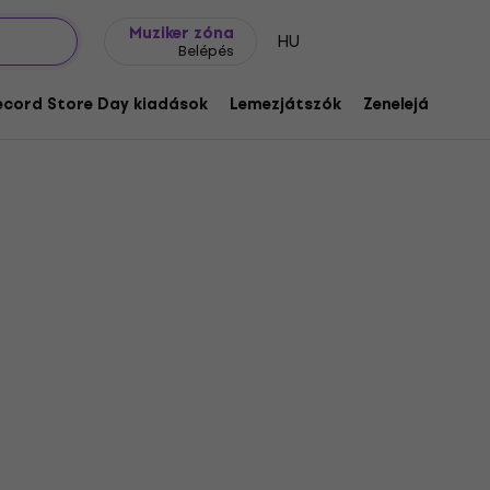
Ajándék ötletek
FAQ
Muziker Blog
Muziker zóna
HU
Belépés
ecord Store Day kiadások
Lemezjátszók
Zenelejátszók