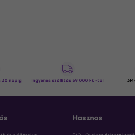
s 30 napig
Ingyenes szállítás
59 000 Ft -tól
3M+
ás
Hasznos