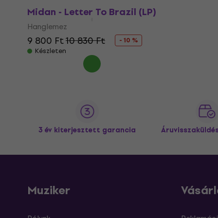
Midan - Letter To Brazil (LP)
Hanglemez
9 800 Ft
10 830 Ft
- 10 %
Készleten
3 év kiterjesztett garancia
Áruvisszaküldé
Muziker
Vásárl