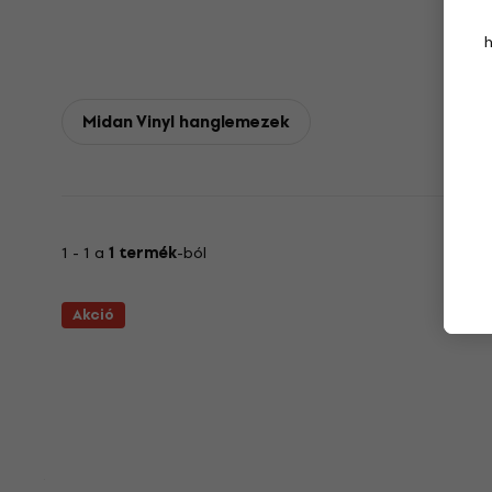
Midan Vinyl hanglemezek
1 - 1 a
1 termék
-ból
Akció