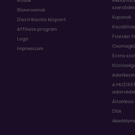
Rólunk
Reklamáci
szerződés
Showroomok
Kuponok
Disztribúciós központ
Kiszállítá
Affiliate program
Fizetési f
Logó
Csomagkö
Impresszum
Extra szo
Közössége
Adatkezel
A MUZIKER
adatvédel
Általános 
DSA
Akadályme