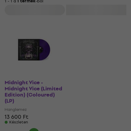
1 - 1 a
1 termék
-ból
Szűrő
Midnight Vice -
Midnight Vice (Limited
Edition) (Coloured)
(LP)
Hanglemez
13 600 Ft
Készleten