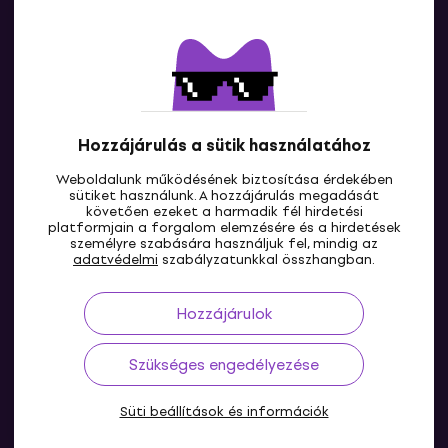
Kapcsolatok
Lépj kapcsolatba velünk
Hozzájárulás a sütik használatához
Weboldalunk működésének biztosítása érdekében
sütiket használunk. A hozzájárulás megadását
követően ezeket a harmadik fél hirdetési
platformjain a forgalom elemzésére és a hirdetések
személyre szabására használjuk fel, mindig az
HU
adatvédelmi
szabályzatunkkal összhangban.
Hozzájárulok
Szükséges engedélyezése
Süti beállítások és információk
© 2004-2026 MUZIKER a.s.