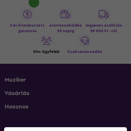
3 év kiterjesztett
Áruvisszaküldés
Ingyenes szállítás
garancia
30 napig
59 000 Ft -tól
3M+ ügyfelek
Szaktanácsadás
Muziker
Vásárlás
Hasznos