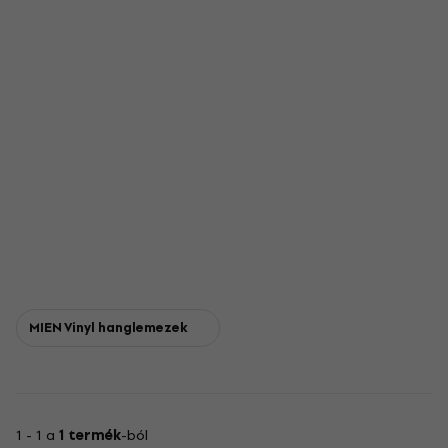
MIEN Vinyl hanglemezek
1 - 1 a
1 termék
-ból