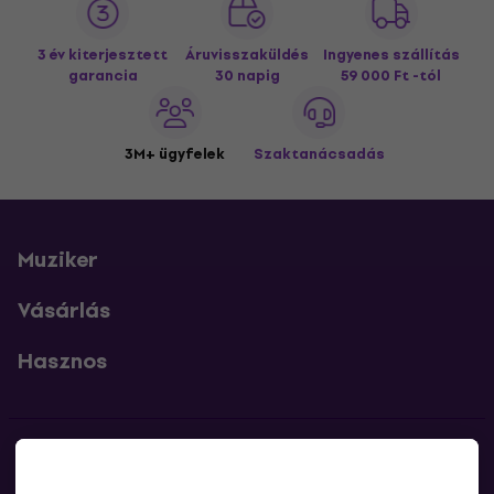
3 év kiterjesztett
Áruvisszaküldés
Ingyenes szállítás
garancia
30 napig
59 000 Ft -tól
3M+ ügyfelek
Szaktanácsadás
Muziker
Vásárlás
Hasznos
Kapcsolatok