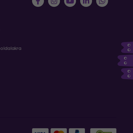
m
oldalakra