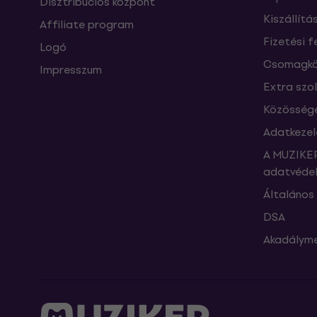
Disztribúciós központ
Kiszállítá
Affiliate program
Fizetési f
Logó
Csomagkö
Impresszum
Extra szo
Közössége
Adatkezel
A MUZIKER
adatvédel
Általános 
DSA
Akadályme