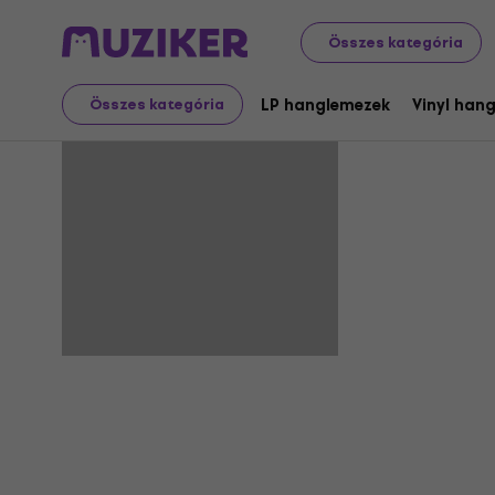
Összes kategória
Milli Danc
LP hanglemezek
Vinyl han
Összes kategória