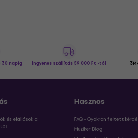
s 30 napig
Ingyenes szállítás
59 000 Ft -tól
3M+
ás
Hasznos
ók és elállások a
FAQ - Gyakran feltett kérdé
től
Muziker Blog