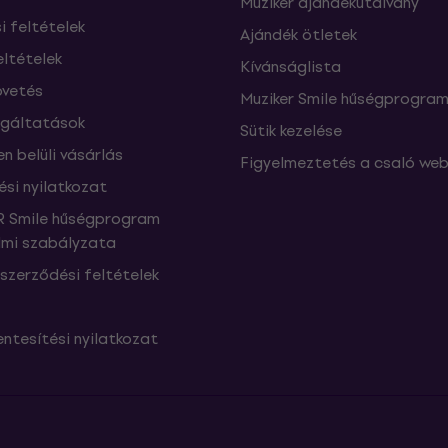
Muziker ajándékutalvány
si feltételek
Ajándék ötletek
eltételek
Kívánságlista
vetés
Muziker Smile hűségprogra
lgáltatások
Sütik kezelése
n belüli vásárlás
Figyelmeztetés a csaló web
ési nyilatkozat
 Smile hűségprogram
mi szabályzata
szerződési feltételek
ntesítési nyilatkozat