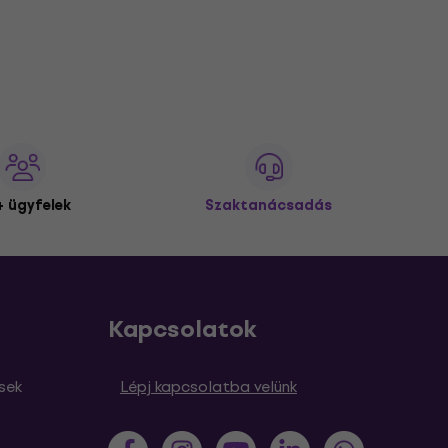
 ügyfelek
Szaktanácsadás
Kapcsolatok
sek
Lépj kapcsolatba velünk