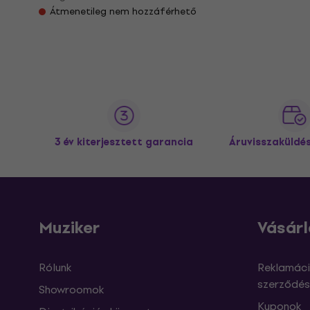
Átmenetileg nem hozzáférhető
3 év kiterjesztett garancia
Áruvisszaküldé
Muziker
Vásárl
Rólunk
Reklamáci
szerződés
Showroomok
Kuponok