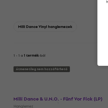
Milli Dance Vinyl hanglemezek
1 - 1 a
1 termék
-ból
Átmenetileg nem hozzáférhető
Milli Dance & U.N.O. - Fünf Vor Fick (LP)
Hanglemez