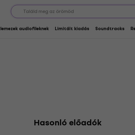
e
glemezek audiofileknek
Limitált kiadás
Soundtracks
R
Hasonló előadók