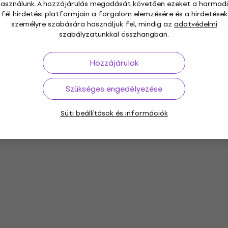
használunk. A hozzájárulás megadását követően ezeket a harmadi
fél hirdetési platformjain a forgalom elemzésére és a hirdetések
személyre szabására használjuk fel, mindig az
adatvédelmi
szabályzatunkkal összhangban.
Hozzájárulok
Szükséges engedélyezése
Süti beállítások és információk