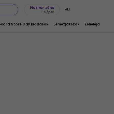
Ajándék ötletek
FAQ
Muziker Blog
Muziker zóna
HU
Belépés
ecord Store Day kiadások
Lemezjátszók
Zenelejátszók