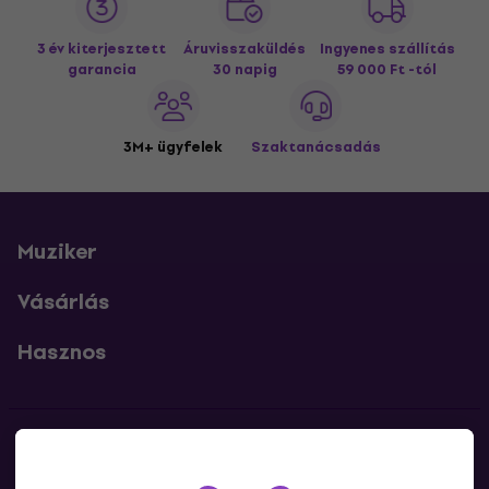
3 év kiterjesztett
Áruvisszaküldés
Ingyenes szállítás
garancia
30 napig
59 000 Ft -tól
3M+ ügyfelek
Szaktanácsadás
Muziker
Vásárlás
Hasznos
Kapcsolatok