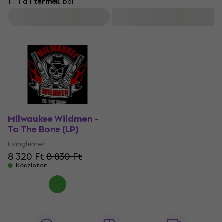
1 - 1 a
1 termék
-ból
Szűrő
Milwaukee Wildmen -
To The Bone (LP)
Hanglemez
8 320 Ft
8 830 Ft
Készleten