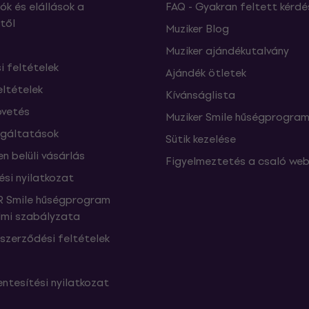
ók és elállások a
FAQ - Gyakran feltett kérdé
től
Muziker Blog
Muziker ajándékutalvány
si feltételek
Ajándék ötletek
eltételek
Kívánságlista
vetés
Muziker Smile hűségprogra
lgáltatások
Sütik kezelése
n belüli vásárlás
Figyelmeztetés a csaló web
ési nyilatkozat
 Smile hűségprogram
mi szabályzata
szerződési feltételek
ntesítési nyilatkozat