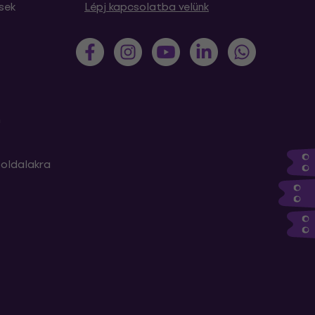
sek
Lépj kapcsolatba velünk
m
oldalakra