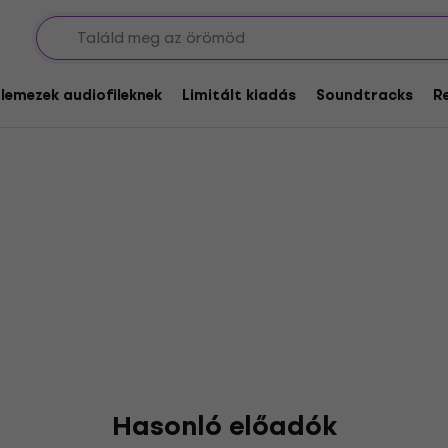
gia Peach
glemezek audiofileknek
Limitált kiadás
Soundtracks
R
Hasonló előadók