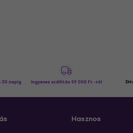
s 30 napig
Ingyenes szállítás
59 000 Ft -tól
3M+
ás
Hasznos