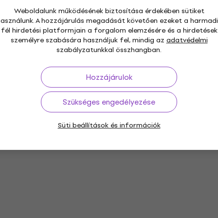
Weboldalunk működésének biztosítása érdekében sütiket
használunk. A hozzájárulás megadását követően ezeket a harmadi
fél hirdetési platformjain a forgalom elemzésére és a hirdetések
személyre szabására használjuk fel, mindig az
adatvédelmi
szabályzatunkkal összhangban.
Hozzájárulok
Szükséges engedélyezése
Süti beállítások és információk