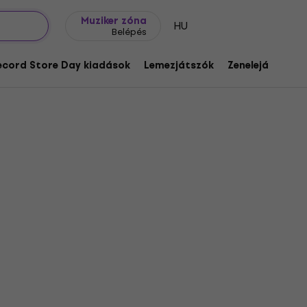
Ajándék ötletek
FAQ
Muziker Blog
Muziker zóna
HU
Belépés
ecord Store Day kiadások
Lemezjátszók
Zenelejátszók