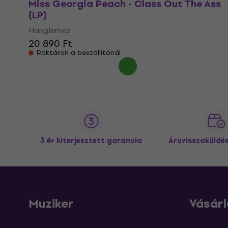
Miss Georgia Peach - Class Out The Ass
(LP)
Hanglemez
20 890 Ft
Raktáron a beszállítónál
3 év kiterjesztett garancia
Áruvisszaküldé
Muziker
Vásárl