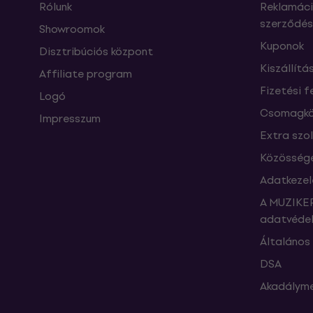
Rólunk
Reklamáci
szerződés
Showroomok
Kuponok
Disztribúciós központ
Kiszállítá
Affiliate program
Fizetési f
Logó
Csomagkö
Impresszum
Extra szo
Közössége
Adatkezel
A MUZIKER
adatvédel
Általános 
DSA
Akadályme