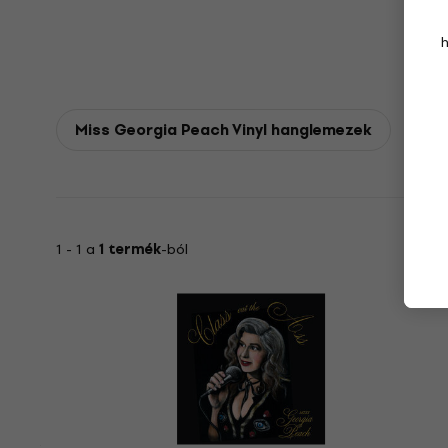
Miss Georgia Peach Vinyl hanglemezek
1 - 1 a
1 termék
-ból