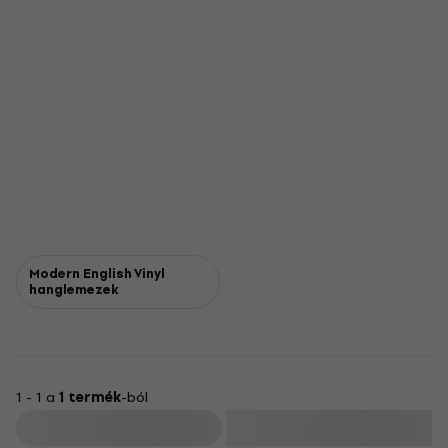
Modern English Vinyl
hanglemezek
1 - 1 a
1 termék
-ból
Szűrő