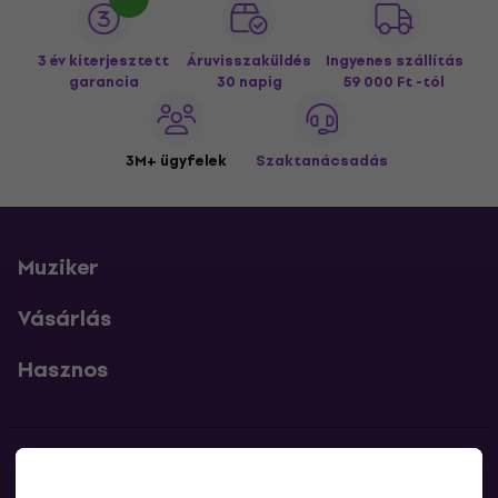
3 év kiterjesztett
Áruvisszaküldés
Ingyenes szállítás
garancia
30 napig
59 000 Ft -tól
3M+ ügyfelek
Szaktanácsadás
Muziker
Vásárlás
Hasznos
Kapcsolatok