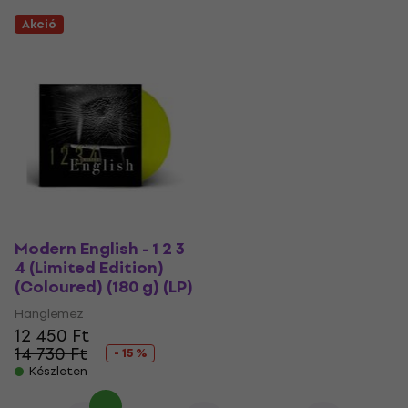
Akció
Modern English - 1 2 3
4 (Limited Edition)
(Coloured) (180 g) (LP)
Hanglemez
12 450 Ft
14 730 Ft
- 15 %
Készleten