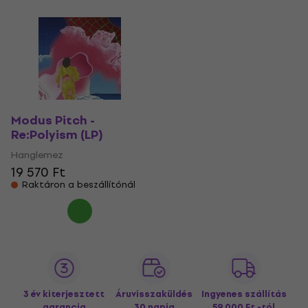
Modus Pitch -
Re:Polyism (LP)
Hanglemez
19 570 Ft
Raktáron a beszállítónál
3 év kiterjesztett
Áruvisszaküldés
Ingyenes szállítás
garancia
30 napig
59 000 Ft -tól