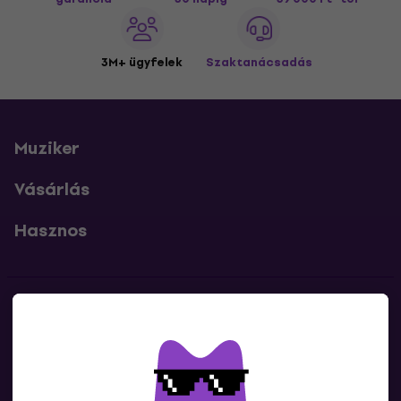
3M+ ügyfelek
Szaktanácsadás
Muziker
Vásárlás
Hasznos
Kapcsolatok
Lépj kapcsolatba velünk