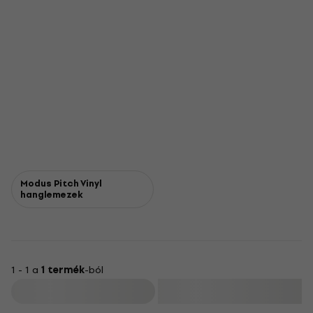
Modus Pitch Vinyl
hanglemezek
1 - 1 a
1 termék
-ból
Szűrő