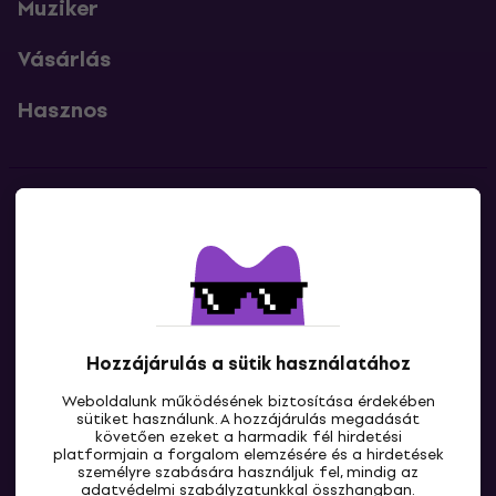
Muziker
Vásárlás
Hasznos
Kapcsolatok
Lépj kapcsolatba velünk
Hozzájárulás a sütik használatához
Weboldalunk működésének biztosítása érdekében
sütiket használunk. A hozzájárulás megadását
követően ezeket a harmadik fél hirdetési
platformjain a forgalom elemzésére és a hirdetések
személyre szabására használjuk fel, mindig az
HU
adatvédelmi
szabályzatunkkal összhangban.