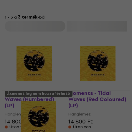
1 - 3 a
3 termék
-ból
Szűrő
Moments - Tidal
Moments - Tidal
Átmenetileg nem hozzáférhető
Waves (Numbered)
Waves (Red Coloured)
(LP)
(LP)
Hanglemez
Hanglemez
14 800 Ft
14 800 Ft
Úton van
Úton van