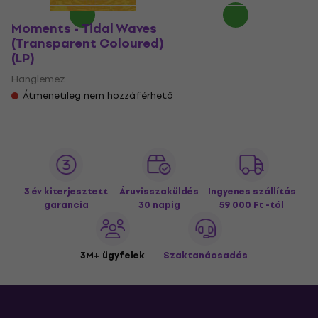
Moments - Tidal Waves
(Transparent Coloured)
(LP)
Hanglemez
Átmenetileg nem hozzáférhető
3 év kiterjesztett
Áruvisszaküldés
Ingyenes szállítás
garancia
30 napig
59 000 Ft -tól
3M+ ügyfelek
Szaktanácsadás