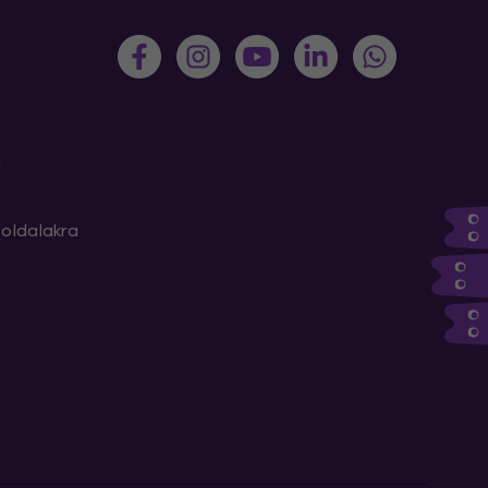
m
oldalakra