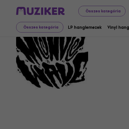
Összes kategória
Mondo W
LP hanglemezek
Vinyl han
Összes kategória