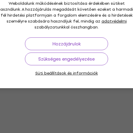
Weboldalunk működésének biztosítása érdekében sütiket
használunk. A hozzájárulás megadását követően ezeket a harmadi
fél hirdetési platformjain a forgalom elemzésére és a hirdetések
személyre szabására használjuk fel, mindig az
adatvédelmi
szabályzatunkkal összhangban.
Hozzájárulok
Szükséges engedélyezése
Süti beállítások és információk