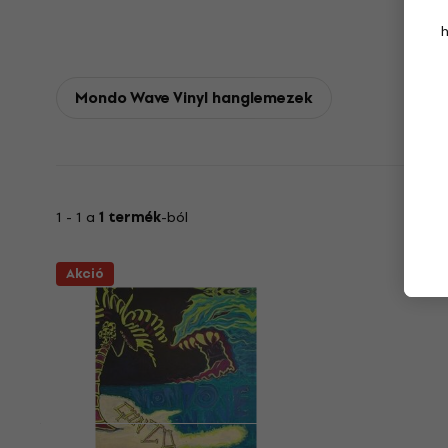
Mondo Wave Vinyl hanglemezek
1 - 1 a
1 termék
-ból
Akció