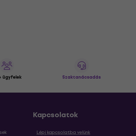
 ügyfelek
Szaktanácsadás
Kapcsolatok
sek
Lépj kapcsolatba velünk