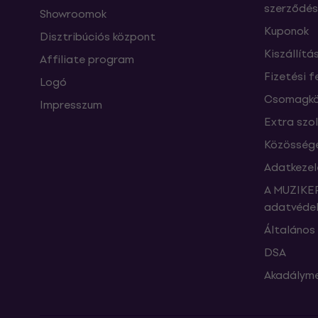
szerződés
Showroomok
Kuponok
Disztribúciós központ
Kiszállítá
Affiliate program
Fizetési f
Logó
Csomagkö
Impresszum
Extra szo
Közössége
Adatkezel
A MUZIKER
adatvédel
Általános 
DSA
Akadályme