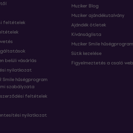
től
Muziker Blog
Muziker ajándékutalvány
si feltételek
Ajándék ötletek
eltételek
Kívánságlista
vetés
Muziker Smile hűségprogra
lgáltatások
Sütik kezelése
n belüli vásárlás
Figyelmeztetés a csaló web
ési nyilatkozat
 Smile hűségprogram
mi szabályzata
szerződési feltételek
ntesítési nyilatkozat