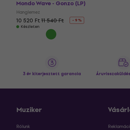
Mondo Wave - Gonzo (LP)
Hanglemez
10 520 Ft
11 540 Ft
- 9 %
Készleten
3 év kiterjesztett garancia
Áruvisszaküldé
Muziker
Vásárl
Rólunk
Reklamáci