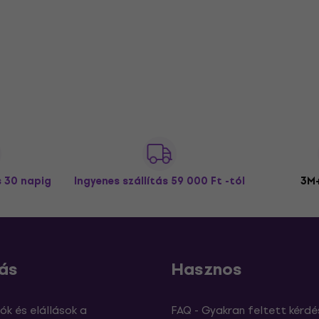
s 30 napig
Ingyenes szállítás
59 000 Ft -tól
3M+
ás
Hasznos
ók és elállások a
FAQ - Gyakran feltett kérdé