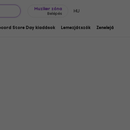
Ajándék ötletek
FAQ
Muziker Blog
Muziker zóna
HU
Belépés
ecord Store Day kiadások
Lemezjátszók
Zenelejátszók