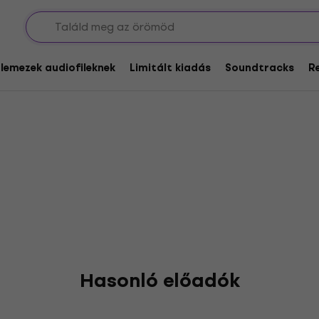
ave
glemezek audiofileknek
Limitált kiadás
Soundtracks
R
Hasonló előadók