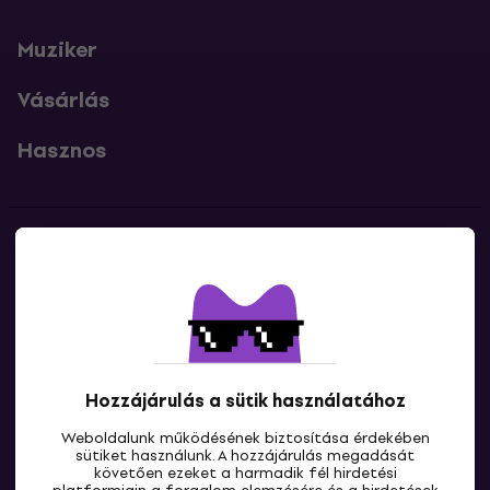
Muziker
Vásárlás
Hasznos
Kapcsolatok
Lépj kapcsolatba velünk
Hozzájárulás a sütik használatához
Weboldalunk működésének biztosítása érdekében
sütiket használunk. A hozzájárulás megadását
követően ezeket a harmadik fél hirdetési