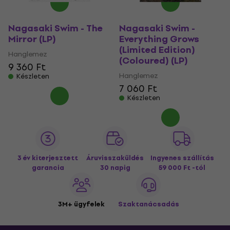
Nagasaki Swim - The
Nagasaki Swim -
Mirror (LP)
Everything Grows
(Limited Edition)
Hanglemez
(Coloured) (LP)
9 360 Ft
Hanglemez
Készleten
7 060 Ft
Készleten
3 év kiterjesztett
Áruvisszaküldés
Ingyenes szállítás
garancia
30 napig
59 000 Ft -tól
3M+ ügyfelek
Szaktanácsadás