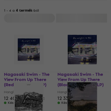
1 - 4 a
4 termék
-ból
Szűrő
Nagasaki Swim - The
Nagasaki Swim - The
View From Up There
View From Up There
(Red Coloured) (LP)
(Black Coloured) (LP)
Hanglemez
Hanglemez
12 400 Ft
13 610 Ft
12 330 Ft
13 610 Ft
Készleten
Készleten