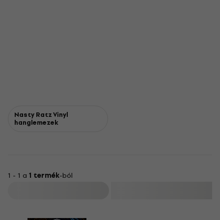
Nasty Ratz Vinyl
hanglemezek
1 - 1 a
1 termék
-ból
Szűrő