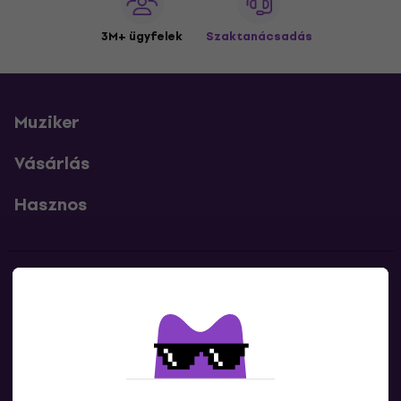
3M+ ügyfelek
Szaktanácsadás
Muziker
Vásárlás
Hasznos
Kapcsolatok
Lépj kapcsolatba velünk