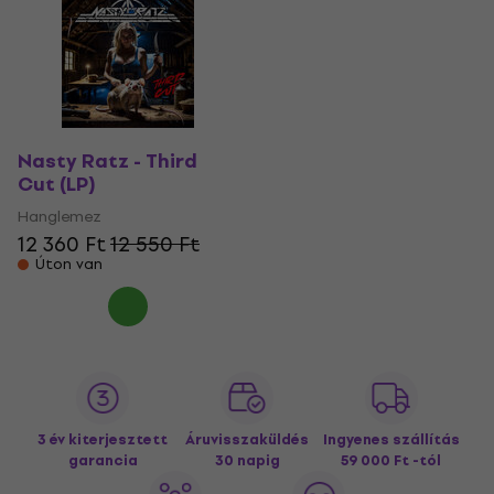
Nasty Ratz - Third
Cut (LP)
Hanglemez
12 360 Ft
12 550 Ft
Úton van
3 év kiterjesztett
Áruvisszaküldés
Ingyenes szállítás
garancia
30 napig
59 000 Ft -tól