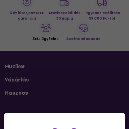
3 év kiterjesztett
Áruvisszaküldés
Ingyenes szállítás
garancia
30 napig
59 000 Ft -tól
3M+ ügyfelek
Szaktanácsadás
Muziker
Vásárlás
Hasznos
Kapcsolatok