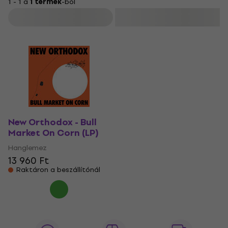
1 - 1 a
1 termék
-ból
Szűrő
New Orthodox - Bull
Market On Corn (LP)
Hanglemez
13 960 Ft
Raktáron a beszállítónál