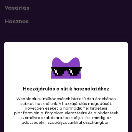
Vásárlás
Hasznos
Kapcsolatok
Lépj kapcsolatba velünk
Hozzájárulás a sütik használatához
Weboldalunk működésének biztosítása érdekében
sütiket használunk. A hozzájárulás megadását
követően ezeket a harmadik fél hirdetési
platformjain a forgalom elemzésére és a hirdetések
személyre szabására használjuk fel, mindig az
HU
adatvédelmi
szabályzatunkkal összhangban.