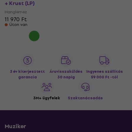
+ Krust (LP)
Hanglemez
11 970 Ft
Úton van
3 év kiterjesztett
Áruvisszaküldés
Ingyenes szállítás
garancia
30 napig
59 000 Ft -tól
3M+ ügyfelek
Szaktanácsadás
Muziker