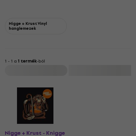
Nigge + Krust Vinyl
hanglemezek
1 - 1 a
1 termék
-ból
Szűrő
Nigge + Krust - Knigge