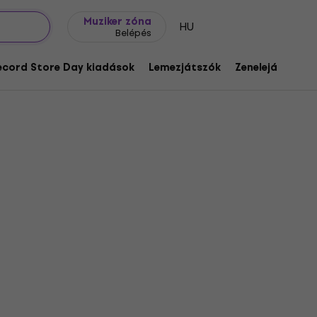
Ajándék ötletek
FAQ
Muziker Blog
Muziker zóna
HU
Belépés
ecord Store Day kiadások
Lemezjátszók
Zenelejátszók