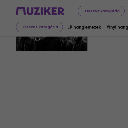
Összes kategória
Nil Misera
LP hanglemezek
Vinyl han
Összes kategória