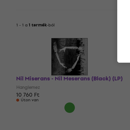
1 - 1 a
1 termék
-ból
Nil Miserans - Nil Meserans (Black) (LP)
Hanglemez
10 760 Ft
Úton van