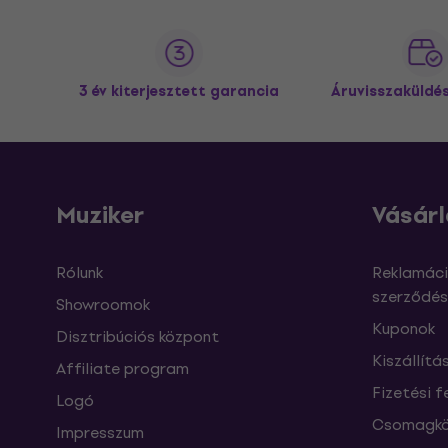
3 év kiterjesztett garancia
Áruvisszaküldé
Muziker
Vásárl
Rólunk
Reklamáci
szerződés
Showroomok
Kuponok
Disztribúciós központ
Kiszállítá
Affiliate program
Fizetési f
Logó
Csomagkö
Impresszum