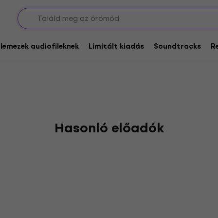
ns
glemezek audiofileknek
Limitált kiadás
Soundtracks
R
Hasonló előadók