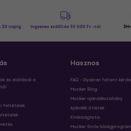
s 30 napig
Ingyenes szállítás
59 000 Ft -tól
3M+
ás
Hasznos
ók és elállások a
FAQ - Gyakran feltett kérdé
től
Muziker Blog
Muziker ajándékutalvány
si feltételek
Ajándék ötletek
eltételek
Kívánságlista
vetés
Muziker Smile hűségprogra