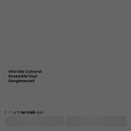
Nilotika Cultural
Ensemble Vinyl
hanglemezek
1 - 1 a
1 termék
-ból
Szűrő