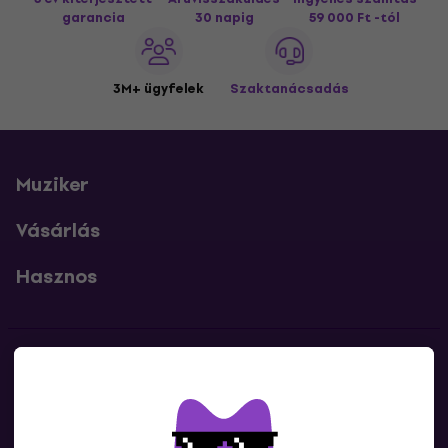
garancia
30 napig
59 000 Ft -tól
3M+ ügyfelek
Szaktanácsadás
Muziker
Vásárlás
Hasznos
Kapcsolatok
Lépj kapcsolatba velünk