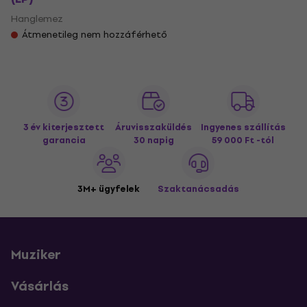
Hanglemez
Átmenetileg nem hozzáférhető
3 év kiterjesztett
Áruvisszaküldés
Ingyenes szállítás
garancia
30 napig
59 000 Ft -tól
3M+ ügyfelek
Szaktanácsadás
Muziker
Vásárlás