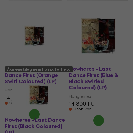
Nowheres - Last
Nowheres - Last
Átmenetileg nem hozzáférhető
Dance First (Orange
Dance First (Blue &
Swirl Coloured) (LP)
Black Swirled
Coloured) (LP)
Hanglemez
Hanglemez
14 800 Ft
14 800 Ft
Úton van
Úton van
Nowheres - Last Dance
First (Black Coloured)
(LP)