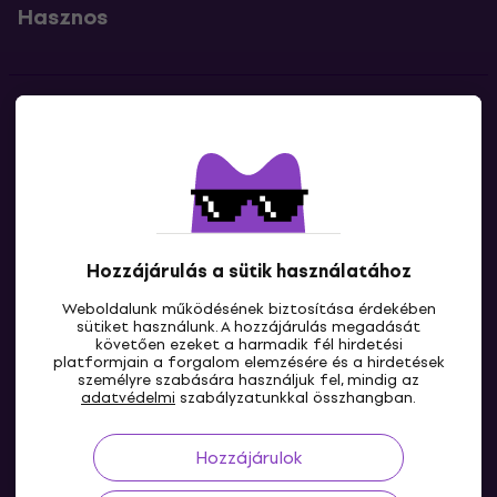
Hasznos
Kapcsolatok
Lépj kapcsolatba velünk
Hozzájárulás a sütik használatához
Weboldalunk működésének biztosítása érdekében
sütiket használunk. A hozzájárulás megadását
követően ezeket a harmadik fél hirdetési
platformjain a forgalom elemzésére és a hirdetések
személyre szabására használjuk fel, mindig az
HU
adatvédelmi
szabályzatunkkal összhangban.
Hozzájárulok