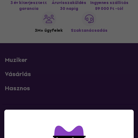
3 év kiterjesztett
Áruvisszaküldés
Ingyenes szállítás
garancia
30 napig
59 000 Ft -tól
3M+ ügyfelek
Szaktanácsadás
Muziker
Vásárlás
Hasznos
Kapcsolatok
Lépj kapcsolatba velünk