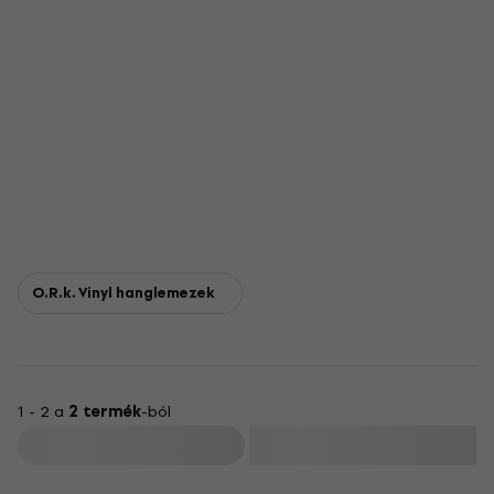
O.R.k. Vinyl hanglemezek
1 - 2 a
2 termék
-ból
Szűrő