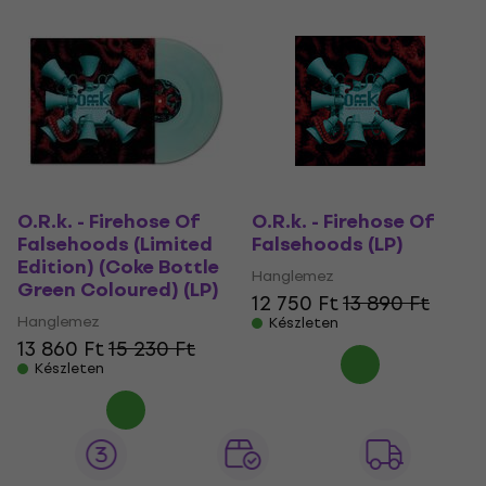
O.R.k. - Firehose Of
O.R.k. - Firehose Of
Falsehoods (Limited
Falsehoods (LP)
Edition) (Coke Bottle
Hanglemez
Green Coloured) (LP)
12 750 Ft
13 890 Ft
Hanglemez
Készleten
13 860 Ft
15 230 Ft
Készleten