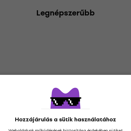
Legnépszerűbb
Hozzájárulás a sütik használatához
Weboldalunk működésének biztosítása érdekében sütiket