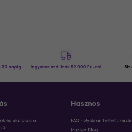
s 30 napig
Ingyenes szállítás
59 000 Ft -tól
3M+
ás
Hasznos
ók és elállások a
FAQ - Gyakran feltett kérdé
től
Muziker Blog