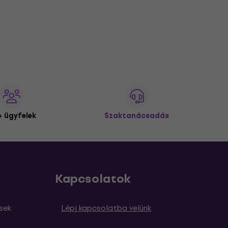
 ügyfelek
Szaktanácsadás
Kapcsolatok
sek
Lépj kapcsolatba velünk