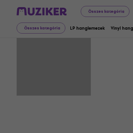
Összes kategória
Ongelma
LP hanglemezek
Vinyl han
Összes kategória