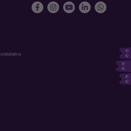
m
oldalakra