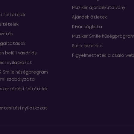
Muziker ajándékutalvány
si feltételek
Ajándék ötletek
eltételek
Kívánságlista
vetés
Muziker Smile hűségprogra
lgáltatások
Sütik kezelése
n belüli vásárlás
Figyelmeztetés a csaló web
ési nyilatkozat
 Smile hűségprogram
mi szabályzata
szerződési feltételek
ntesítési nyilatkozat