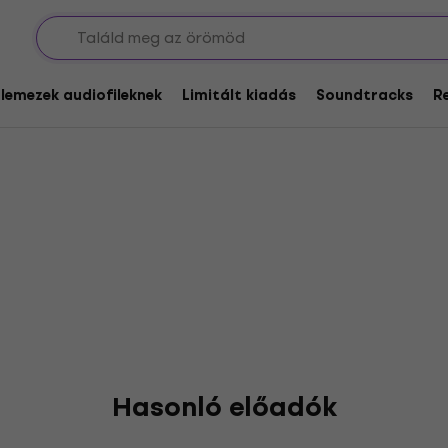
glemezek audiofileknek
Limitált kiadás
Soundtracks
R
Hasonló előadók