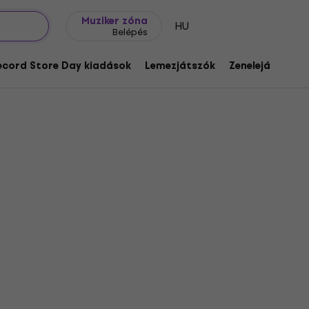
Ajándék ötletek
FAQ
Muziker Blog
Muziker zóna
HU
Belépés
ecord Store Day kiadások
Lemezjátszók
Zenelejátszók