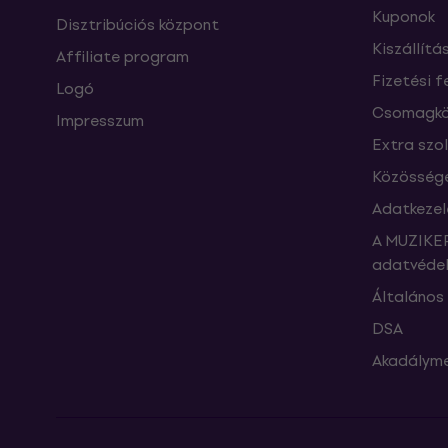
Kuponok
Disztribúciós központ
Kiszállítá
Affiliate program
Fizetési f
Logó
Csomagkö
Impresszum
Extra szo
Közössége
Adatkezel
A MUZIKER
adatvédel
Általános 
DSA
Akadályme