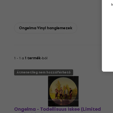
Ongelma Vinyl hanglemezek
1 - 1 a
1 termék
-ból
Átmenetileg nem hozzáférhető
Ongelma - Todellisuus Iskee (Limited