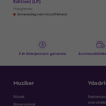
Edition) (LP)
Hanglemez
Átmenetileg nem hozzáférhető
3 év kiterjesztett garancia
Áruvisszaküldé
Muziker
Vásárl
Rólunk
Reklamáci
szerződés
Showroomok