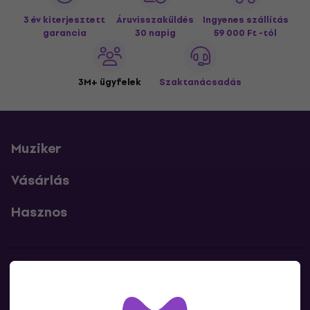
3 év kiterjesztett
Áruvisszaküldés
Ingyenes szállítás
garancia
30 napig
59 000 Ft -tól
3M+ ügyfelek
Szaktanácsadás
Muziker
Vásárlás
Hasznos
Kapcsolatok
Lépj kapcsolatba velünk