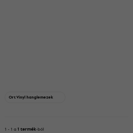
Ort Vinyl hanglemezek
1 - 1 a
1 termék
-ból