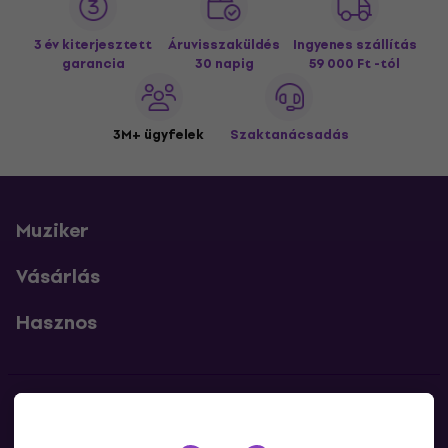
3 év kiterjesztett
Áruvisszaküldés
Ingyenes szállítás
garancia
30 napig
59 000 Ft -tól
3M+ ügyfelek
Szaktanácsadás
Muziker
Vásárlás
Hasznos
Kapcsolatok