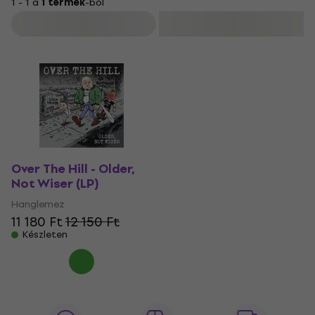
1 - 1 a
1 termék
-ból
Szűrő
Over The Hill - Older,
Not Wiser (LP)
Hanglemez
11 180 Ft
12 150 Ft
Készleten