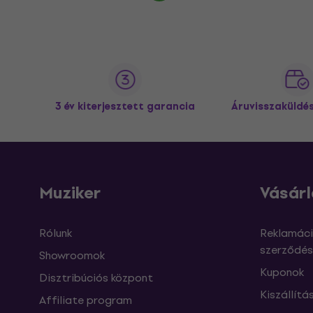
3 év kiterjesztett garancia
Áruvisszaküldé
Muziker
Vásárl
Rólunk
Reklamáci
szerződés
Showroomok
Kuponok
Disztribúciós központ
Kiszállítá
Affiliate program