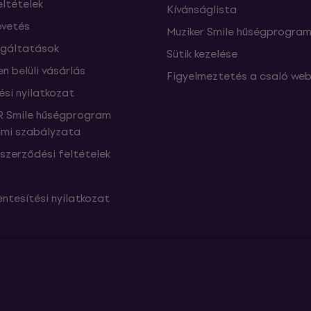
eltételek
Kívánságlista
vetés
Muziker Smile hűségprogra
lgáltatások
Sütik kezelése
n belüli vásárlás
Figyelmeztetés a csaló web
ési nyilatkozat
 Smile hűségprogram
mi szabályzata
szerződési feltételek
ntesítési nyilatkozat