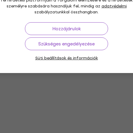
fél hirdetési platformjain a forgalom elemzésére és a hirdetések
személyre szabására használjuk fel, mindig az
adatvédelmi
szabályzatunkkal összhangban.
Hozzájárulok
Szükséges engedélyezése
Süti beállítások és információk