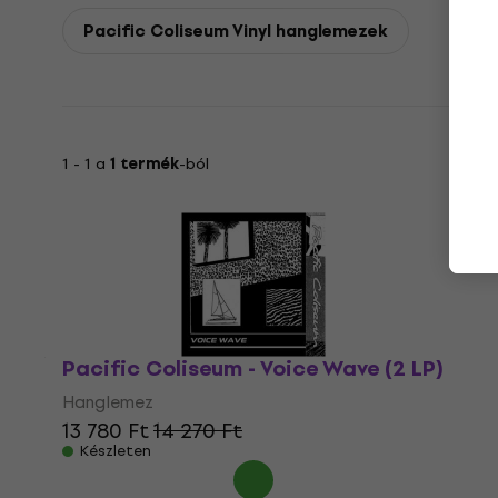
Pacific Coliseum Vinyl hanglemezek
1 - 1 a
1 termék
-ból
Pacific Coliseum - Voice Wave (2 LP)
Hanglemez
13 780 Ft
14 270 Ft
Készleten