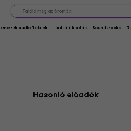
oliseum
glemezek audiofileknek
Limitált kiadás
Soundtracks
R
Hasonló előadók