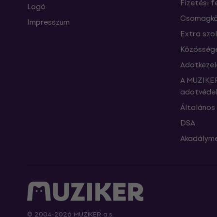
Fizetési f
Logó
Csomagkö
Impresszum
Extra szo
Közössége
Adatkezel
A MUZIKER
adatvédel
Általános 
DSA
Akadályme
© 2004-2026 MUZIKER a.s.