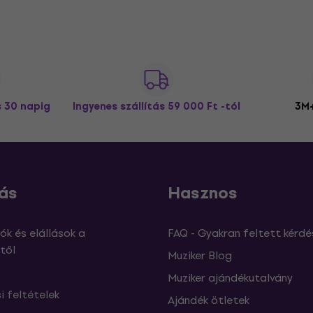
s 30 napig
Ingyenes szállítás
59 000 Ft -tól
3M+
ás
Hasznos
ók és elállások a
FAQ - Gyakran feltett kérdé
től
Muziker Blog
Muziker ajándékutalvány
si feltételek
Ajándék ötletek