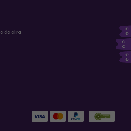
m
oldalakra