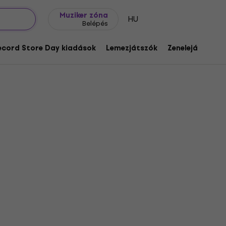
Ajándék ötletek
FAQ
Muziker Blog
Muziker zóna
HU
Belépés
ecord Store Day kiadások
Lemezjátszók
Zenelejátszók