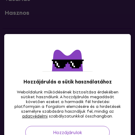
Hasznos
Kapcsolatok
Lépj kapcsolatba velünk
Hozzájárulás a sütik használatához
Weboldalunk működésének biztosítása érdekében
sütiket használunk. A hozzájárulás megadását
követően ezeket a harmadik fél hirdetési
platformjain a forgalom elemzésére és a hirdetések
személyre szabására használjuk fel, mindig az
HU
adatvédelmi
szabályzatunkkal összhangban.
Hozzájárulok