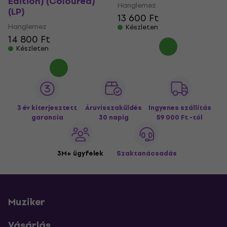
Edition) (Coloured)
Hanglemez
(LP)
13 600 Ft
Hanglemez
Készleten
14 800 Ft
Készleten
3 év kiterjesztett
Áruvisszaküldés
Ingyenes szállítás
garancia
30 napig
59 000 Ft -tól
3M+ ügyfelek
Szaktanácsadás
Muziker
Vásárlás