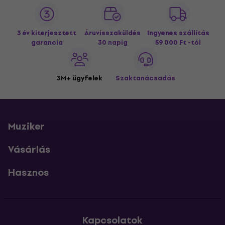
3 év kiterjesztett
Áruvisszaküldés
Ingyenes szállítás
garancia
30 napig
59 000 Ft -tól
3M+ ügyfelek
Szaktanácsadás
Muziker
Vásárlás
Hasznos
Kapcsolatok