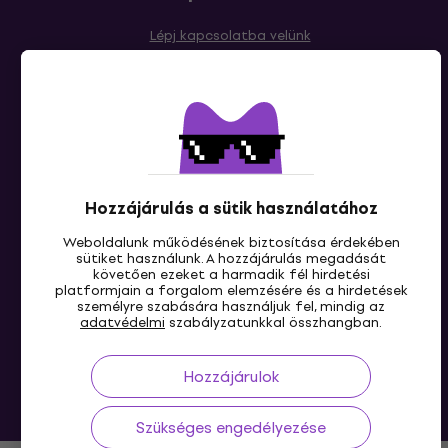
Lépj kapcsolatba velünk
Hozzájárulás a sütik használatához
HU
Weboldalunk működésének biztosítása érdekében
sütiket használunk. A hozzájárulás megadását
követően ezeket a harmadik fél hirdetési
platformjain a forgalom elemzésére és a hirdetések
személyre szabására használjuk fel, mindig az
adatvédelmi
szabályzatunkkal összhangban.
Hozzájárulok
© 2004-2026 MUZIKER a.s.
Szükséges engedélyezése