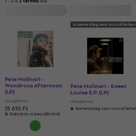
1 - 2 a
2 termék
-ból
Szűrő
Átmenetileg nem hozzáférhet
Pete Molinari -
Wondrous Afternoon
Pete Molinari - Sweet
(LP)
Louise E.P. (LP)
Hanglemez
Hanglemez
15 610 Ft
Átmenetileg nem hozzáférhe
Raktáron a beszállítónál