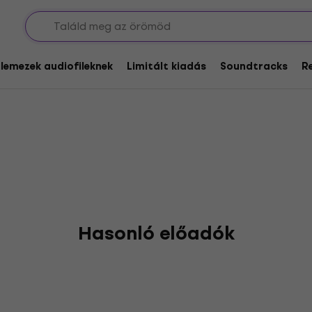
n
glemezek audiofileknek
Limitált kiadás
Soundtracks
R
Hasonló előadók