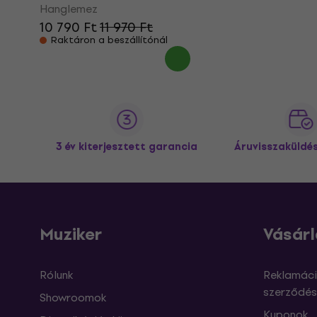
Hanglemez
10 790 Ft
11 970 Ft
Raktáron a beszállítónál
3 év kiterjesztett garancia
Áruvisszaküldé
Muziker
Vásárl
Rólunk
Reklamáci
szerződés
Showroomok
Kuponok