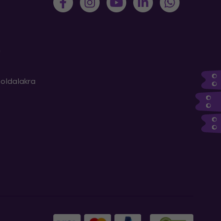
m
oldalakra