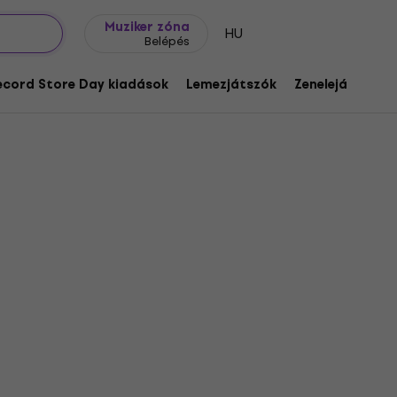
Ajándék ötletek
FAQ
Muziker Blog
Muziker zóna
HU
Belépés
ecord Store Day kiadások
Lemezjátszók
Zenelejátszók