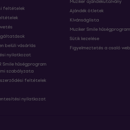
Muziker ajándékutalvány
si feltételek
Ajándék ötletek
eltételek
Kívánságlista
vetés
Muziker Smile hűségprogra
lgáltatások
Sütik kezelése
n belüli vásárlás
Figyelmeztetés a csaló web
ési nyilatkozat
 Smile hűségprogram
mi szabályzata
szerződési feltételek
ntesítési nyilatkozat