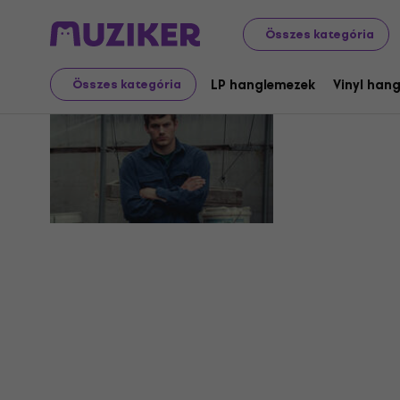
Összes kategória
Peter Ore
LP hanglemezek
Vinyl han
Összes kategória