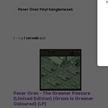
Peter Oren Vinyl hanglemezek
1 - 1 a
1 termék
-ból
Peter Oren - The Greener Pasture
(Limited Edition) (Grass Is Greener
Coloured) (LP)