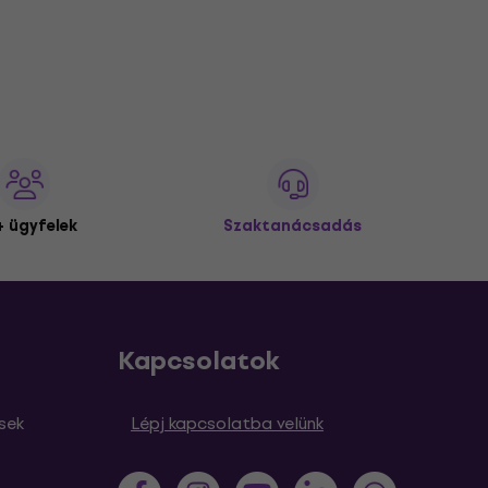
 ügyfelek
Szaktanácsadás
Kapcsolatok
sek
Lépj kapcsolatba velünk