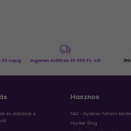
s 30 napig
Ingyenes szállítás
59 000 Ft -tól
3M+
ás
Hasznos
ók és elállások a
FAQ - Gyakran feltett kérdé
től
Muziker Blog