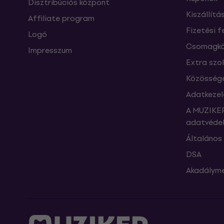
Disztribúciós központ
Kiszállítá
Affiliate program
Fizetési f
Logó
Csomagkö
Impresszum
Extra szo
Közössége
Adatkezel
A MUZIKER
adatvédel
Általános 
DSA
Akadályme