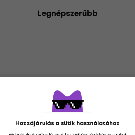
Legnépszerűbb
Hozzájárulás a sütik használatához
Weboldalunk működésének biztosítása érdekében sütiket