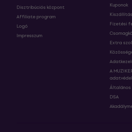
Kuponok
Disztribúciós központ
Kiszállítá
Affiliate program
Fizetési f
Logó
Csomagkö
Impresszum
Extra szo
Közössége
Adatkezel
A MUZIKER
adatvédel
Általános 
DSA
Akadályme