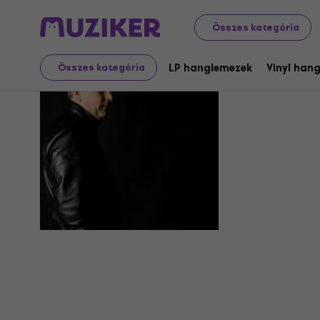
Összes kategória
Peter Reh
LP hanglemezek
Vinyl han
Összes kategória