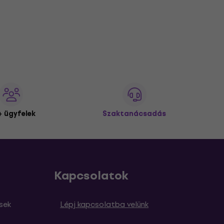
 ügyfelek
Szaktanácsadás
Kapcsolatok
sek
Lépj kapcsolatba velünk