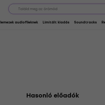
berg
glemezek audiofileknek
Limitált kiadás
Soundtracks
R
Hasonló előadók