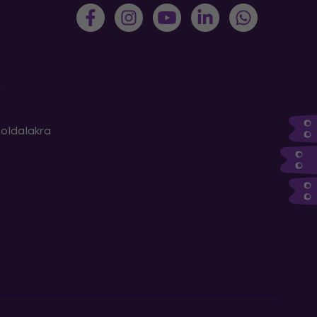
m
oldalakra