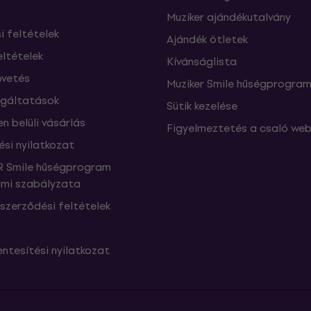
Muziker ajándékutalvány
si feltételek
Ajándék ötletek
eltételek
Kívánságlista
vetés
Muziker Smile hűségprogra
lgáltatások
Sütik kezelése
n belüli vásárlás
Figyelmeztetés a csaló web
ési nyilatkozat
 Smile hűségprogram
mi szabályzata
szerződési feltételek
ntesítési nyilatkozat