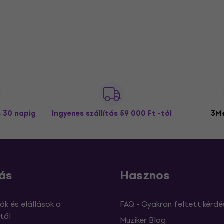
s 30 napig
Ingyenes szállítás
59 000 Ft -tól
3M+
ás
Hasznos
ók és elállások a
FAQ - Gyakran feltett kérdé
től
Muziker Blog