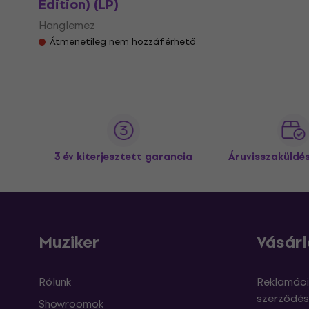
Edition) (LP)
Hanglemez
Átmenetileg nem hozzáférhető
3 év kiterjesztett garancia
Áruvisszaküldé
Muziker
Vásárl
Rólunk
Reklamáci
szerződés
Showroomok