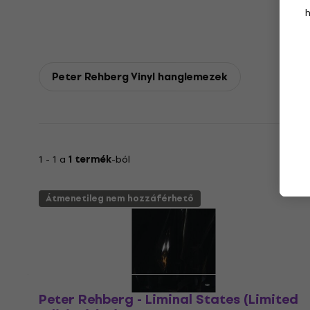
Peter Rehberg Vinyl hanglemezek
1 - 1 a
1 termék
-ból
Átmenetileg nem hozzáférhető
Peter Rehberg - Liminal States (Limited