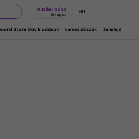
Ajándék ötletek
FAQ
Muziker Blog
Muziker zóna
HU
Belépés
ecord Store Day kiadások
Lemezjátszók
Zenelejátszók