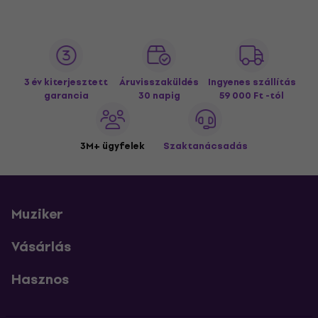
3 év kiterjesztett
Áruvisszaküldés
Ingyenes szállítás
garancia
30 napig
59 000 Ft -tól
3M+ ügyfelek
Szaktanácsadás
Muziker
Vásárlás
Hasznos