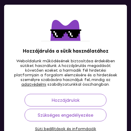
Kapcsolatok
Lépj kapcsolatba velünk
Hozzájárulás a sütik használatához
Weboldalunk működésének biztosítása érdekében
sütiket használunk. A hozzájárulás megadását
követően ezeket a harmadik fél hirdetési
platformjain a forgalom elemzésére és a hirdetések
személyre szabására használjuk fel, mindig az
HU
adatvédelmi
szabályzatunkkal összhangban.
Hozzájárulok
Szükséges engedélyezése
Süti beállítások és információk