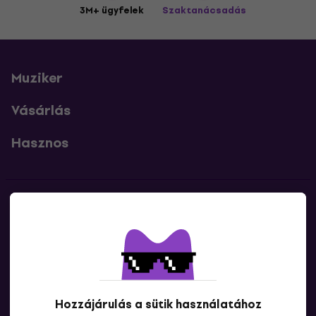
3M+ ügyfelek
Szaktanácsadás
Muziker
Vásárlás
Hasznos
Kapcsolatok
Lépj kapcsolatba velünk
Hozzájárulás a sütik használatához