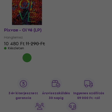
Pixvae - Oi Vé (LP)
Hanglemez
10 480 Ft
11 290 Ft
Készleten
3 év kiterjesztett
Áruvisszaküldés
Ingyenes szállítás
garancia
30 napig
59 000 Ft -tól