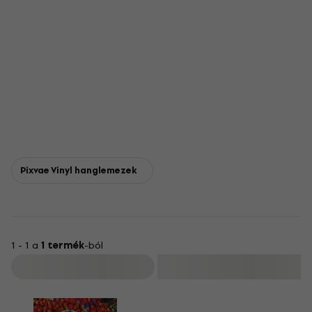
Pixvae Vinyl hanglemezek
1 - 1 a
1 termék
-ból
Szűrő