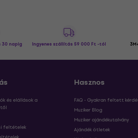
s 30 napig
Ingyenes szállítás
59 000 Ft -tól
3M+
ás
Hasznos
ók és elállások a
FAQ - Gyakran feltett kérdé
től
Muziker Blog
Muziker ajándékutalvány
si feltételek
Ajándék ötletek
eltételek