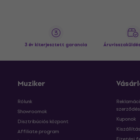
3 év kiterjesztett garancia
Áruvisszaküldé
Muziker
Vásárl
Rólunk
Reklamáci
szerződés
Showroomok
Kuponok
Disztribúciós központ
Kiszállítá
Affiliate program
Fizetési f