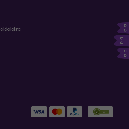
m
oldalakra