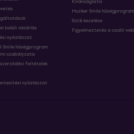
Kívánságlista
vetés
Muziker Smile hűségprogra
lgáltatások
Sütik kezelése
n belüli vásárlás
Figyelmeztetés a csaló web
ési nyilatkozat
 Smile hűségprogram
mi szabályzata
szerződési feltételek
ntesítési nyilatkozat