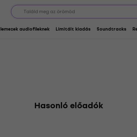
orock
glemezek audiofileknek
Limitált kiadás
Soundtracks
R
Hasonló előadók