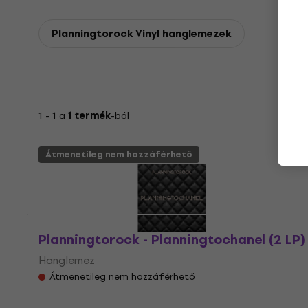
Planningtorock Vinyl hanglemezek
1 - 1 a
1 termék
-ból
Átmenetileg nem hozzáférhető
Planningtorock - Planningtochanel (2 LP)
Hanglemez
Átmenetileg nem hozzáférhető