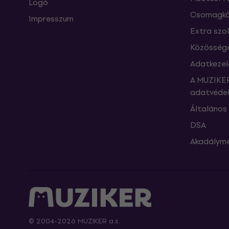
Logó
Csomagkö
Impresszum
Extra szo
Közössége
Adatkezel
A MUZIKER
adatvédel
Általános 
DSA
Akadályme
© 2004-2026 MUZIKER a.s.