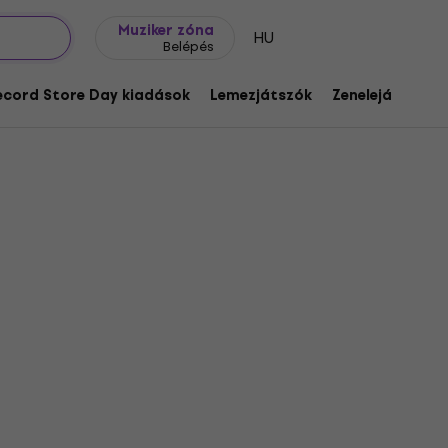
Ajándék ötletek
FAQ
Muziker Blog
Muziker zóna
HU
Belépés
ecord Store Day kiadások
Lemezjátszók
Zenelejátszók