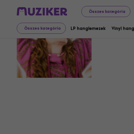
Összes kategória
Planningt
LP hanglemezek
Vinyl han
Összes kategória