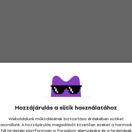
Hozzájárulás a sütik használatához
Weboldalunk működésének biztosítása érdekében sütiket
használunk. A hozzájárulás megadását követően ezeket a harmadi
fél hirdetési platformjain a forgalom elemzésére és a hirdetések