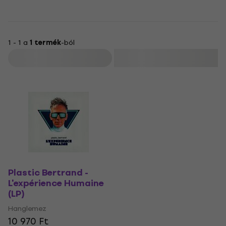
1 - 1 a
1 termék
-ból
Szűrő
Plastic Bertrand -
L'expérience Humaine
(LP)
Hanglemez
10 970 Ft