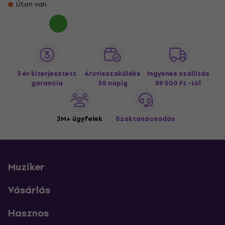
Úton van
3 év kiterjesztett
Áruvisszaküldés
Ingyenes szállítás
garancia
30 napig
59 000 Ft -tól
3M+ ügyfelek
Szaktanácsadás
Muziker
Vásárlás
Hasznos