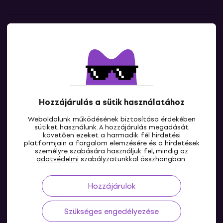
Kapcsolatok
Lépj kapcsolatba velünk
Hozzájárulás a sütik használatához
Weboldalunk működésének biztosítása érdekében
sütiket használunk. A hozzájárulás megadását
követően ezeket a harmadik fél hirdetési
platformjain a forgalom elemzésére és a hirdetések
személyre szabására használjuk fel, mindig az
HU
adatvédelmi
szabályzatunkkal összhangban.
Hozzájárulok
Szükséges engedélyezése