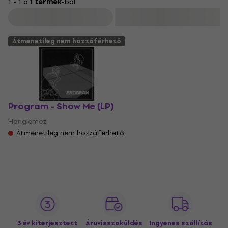
1 - 1 a
1 termék
-ból
Szűrő
Átmenetileg nem hozzáférhető
Program - Show Me (LP)
Hanglemez
Átmenetileg nem hozzáférhető
3 év kiterjesztett
Áruvisszaküldés
Ingyenes szállítás