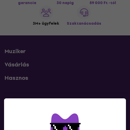
garancia
30 napig
59 000 Ft -tól
3M+ ügyfelek
Szaktanácsadás
Muziker
Vásárlás
Hasznos
Kapcsolatok
Lépj kapcsolatba velünk