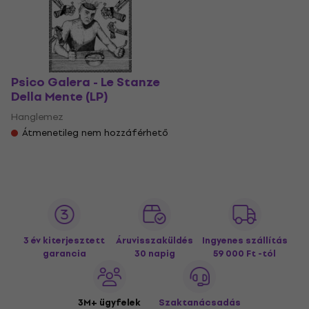
Psico Galera - Le Stanze
Della Mente (LP)
Hanglemez
Átmenetileg nem hozzáférhető
3 év kiterjesztett
Áruvisszaküldés
Ingyenes szállítás
garancia
30 napig
59 000 Ft -tól
3M+ ügyfelek
Szaktanácsadás