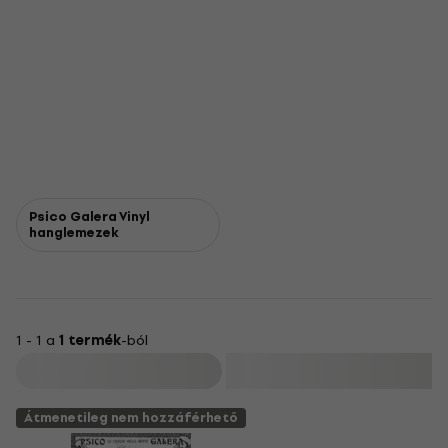
Psico Galera Vinyl
hanglemezek
1 - 1 a
1 termék
-ból
Szűrő
Átmenetileg nem hozzáférhető