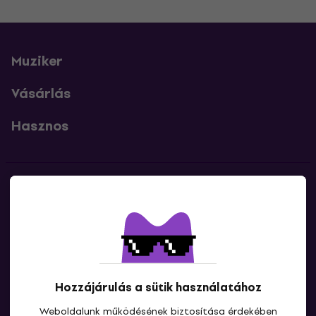
Muziker
Vásárlás
Hasznos
Kapcsolatok
Lépj kapcsolatba velünk
Hozzájárulás a sütik használatához
Weboldalunk működésének biztosítása érdekében