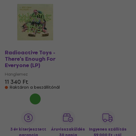
Radioactive Toys -
There's Enough For
Everyone (LP)
Hanglemez
11 340 Ft
Raktáron a beszállítónál
3 év kiterjesztett
Áruvisszaküldés
Ingyenes szállítás
garancia
30 napig
59 000 Ft -tól