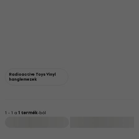
Radioactive Toys Vinyl
hanglemezek
1 - 1 a
1 termék
-ból
Szűrő