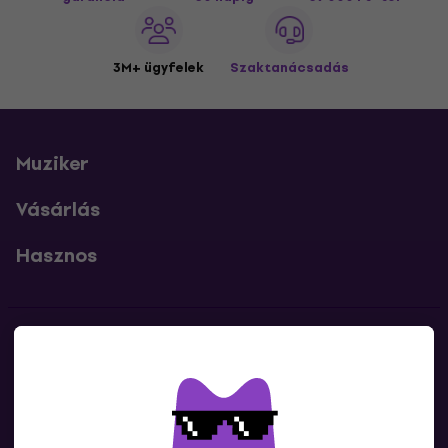
3M+ ügyfelek
Szaktanácsadás
Muziker
Vásárlás
Hasznos
Kapcsolatok
Lépj kapcsolatba velünk