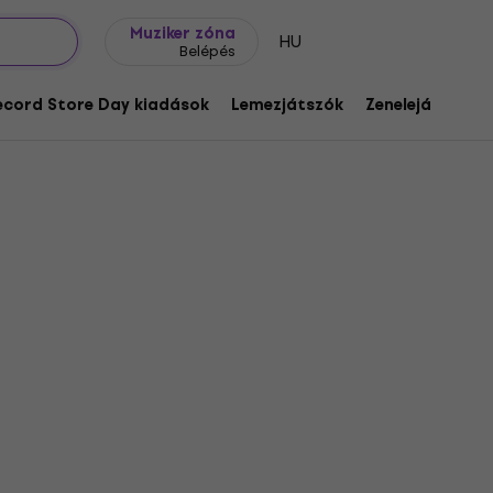
Ajándék ötletek
FAQ
Muziker Blog
Muziker zóna
HU
Belépés
ecord Store Day kiadások
Lemezjátszók
Zenelejátszók