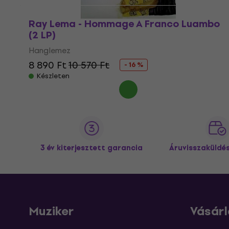
Ray Lema - Hommage A Franco Luambo
(2 LP)
Hanglemez
8 890 Ft
10 570 Ft
- 16 %
Készleten
3 év kiterjesztett garancia
Áruvisszaküldé
Muziker
Vásárl