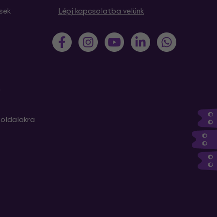
sek
Lépj kapcsolatba velünk
m
oldalakra