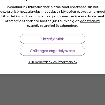
Weboldalunk működésének biztosítása érdekében sütiket
használunk. A hozzájárulás megadását követően ezeket a harmadi
fél hirdetési platformjain a forgalom elemzésére és a hirdetések
személyre szabására használjuk fel, mindig az
adatvédelmi
szabályzatunkkal összhangban.
Hozzájárulok
Szükséges engedélyezése
Süti beállítások és információk