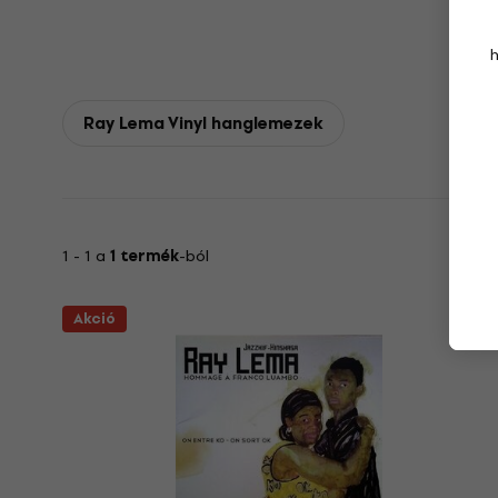
Ray Lema Vinyl hanglemezek
1 - 1 a
1 termék
-ból
Akció