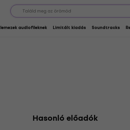
glemezek audiofileknek
Limitált kiadás
Soundtracks
R
Hasonló előadók