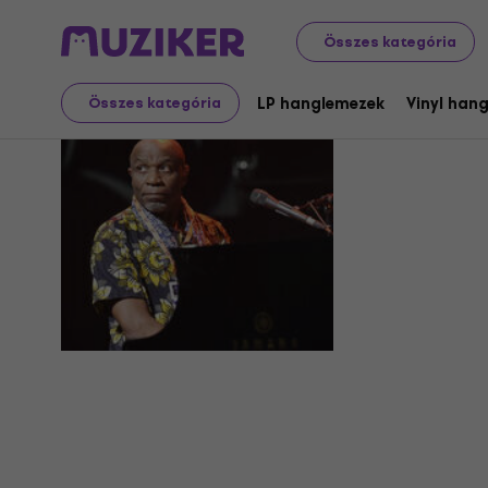
Összes kategória
Ray Lema
LP hanglemezek
Vinyl han
Összes kategória