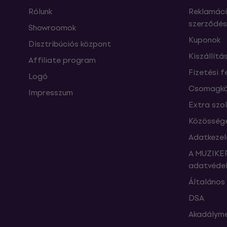
Rólunk
Reklamáci
szerződés
Showroomok
Kuponok
Disztribúciós központ
Kiszállítá
Affiliate program
Fizetési f
Logó
Csomagkö
Impresszum
Extra szo
Közössége
Adatkezel
A MUZIKER
adatvédel
Általános 
DSA
Akadályme