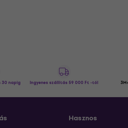
s 30 napig
Ingyenes szállítás
59 000 Ft -tól
3M+
ás
Hasznos