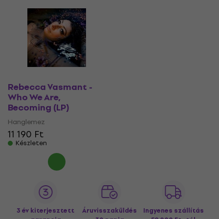
Rebecca Vasmant -
Who We Are,
Becoming (LP)
Hanglemez
11 190 Ft
Készleten
3 év kiterjesztett
Áruvisszaküldés
Ingyenes szállítás