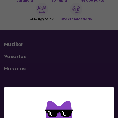
garancia
30 napig
59 000 Ft -tól
3M+ ügyfelek
Szaktanácsadás
Muziker
Vásárlás
Hasznos
Kapcsolatok
Lépj kapcsolatba velünk