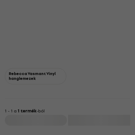
Rebecca Vasmant Vinyl
hanglemezek
1 - 1 a
1 termék
-ból
Szűrő